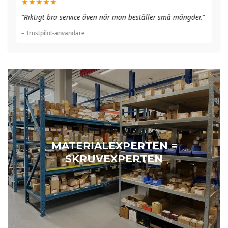
★★★★★
"A
"Riktigt bra service även när man beställer små mängder."
du
– Trustpilot-användare
– 
MATERIALEXPERTEN =
SKRUVEXPERTEN