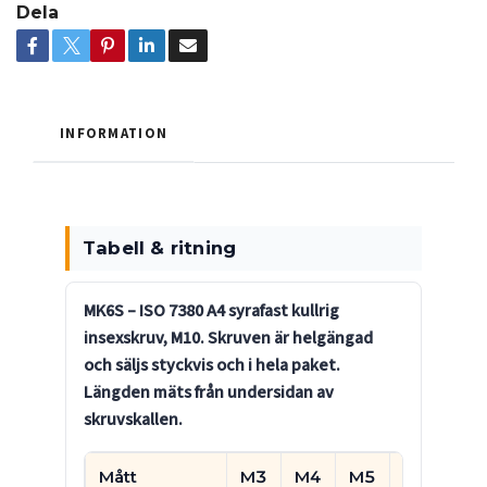
Dela
INFORMATION
Tabell & ritning
MK6S – ISO 7380 A4 syrafast kullrig
insexskruv, M10.
Skruven är helgängad
och säljs styckvis och i hela paket.
Längden mäts från undersidan av
skruvskallen.
Mått
M3
M4
M5
M6
M8