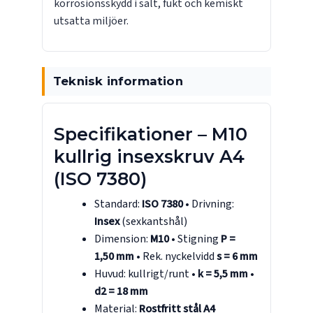
korrosionsskydd i salt, fukt och kemiskt
utsatta miljöer.
Teknisk information
Specifikationer – M10
kullrig insexskruv A4
(ISO 7380)
Standard:
ISO 7380
• Drivning:
Insex
(sexkantshål)
Dimension:
M10
• Stigning
P =
1,50 mm
• Rek. nyckelvidd
s = 6 mm
Huvud: kullrigt/runt •
k = 5,5 mm
•
d2 = 18 mm
Material:
Rostfritt stål A4