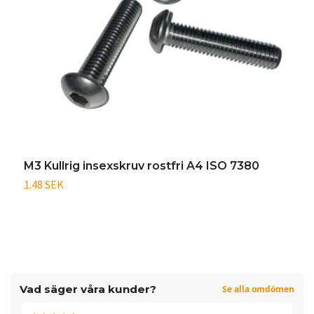
M3 Kullrig insexskruv rostfri A4 ISO 7380
M
1.48 SEK
1
Vad säger våra kunder?
Se alla omdömen