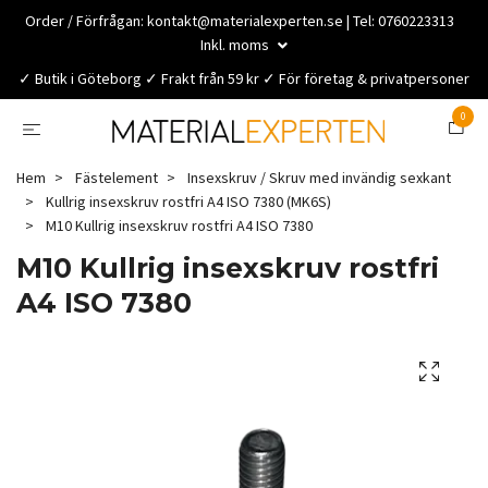
Order / Förfrågan:
kontakt@materialexperten.se
| Tel: 0760223313
Inkl. moms
✓ Butik i Göteborg ✓ Frakt från 59 kr ✓ För företag & privatpersoner
0
Hem
Fästelement
Insexskruv / Skruv med invändig sexkant
Kullrig insexskruv rostfri A4 ISO 7380 (MK6S)
M10 Kullrig insexskruv rostfri A4 ISO 7380
M10 Kullrig insexskruv rostfri
A4 ISO 7380