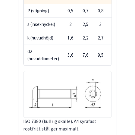
P (stigning)
0,5
0,7
0,8
1
1,2
s (insexnyckel)
2
2,5
3
4
5
k (huvudhöjd)
1,6
2,2
2,7
3,3
4,4
d2
5,6
7,6
9,5
11
14
(huvuddiameter)
ISO 7380 (kullrig skalle). A4 syrafast
rostfritt stål ger maximalt