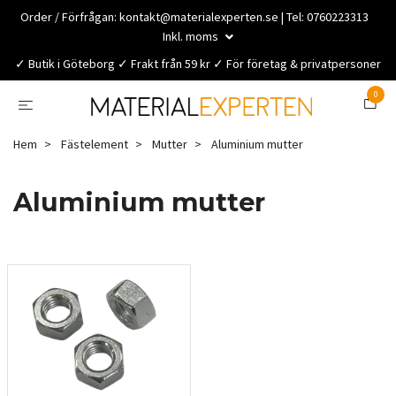
Order / Förfrågan:
kontakt@materialexperten.se
| Tel: 0760223313
Inkl. moms
✓ Butik i Göteborg ✓ Frakt från 59 kr ✓ För företag & privatpersoner
0
Hem
Fästelement
Mutter
Aluminium mutter
Aluminium mutter