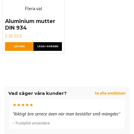
Flera val
Aluminium mutter
DIN 934
0.95 SEK
LÄS MER
LÄGG I KORGEN
Vad säger våra kunder?
Se alla omdömen
★★★★★
"A
"Riktigt bra service även när man beställer små mängder."
du
– Trustpilot-användare
– 