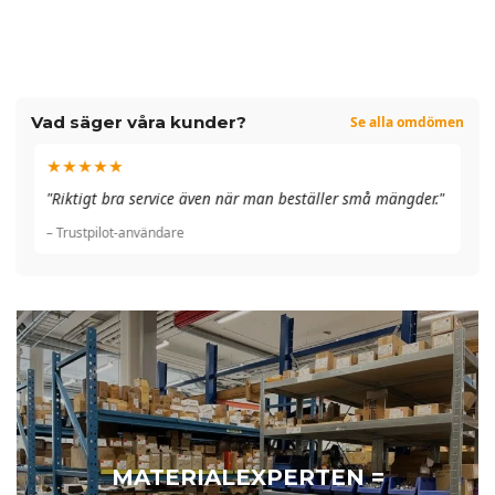
Vad säger våra kunder?
Se alla omdömen
★★★★★
"A
"Riktigt bra service även när man beställer små mängder."
du
– Trustpilot-användare
– 
MATERIALEXPERTEN =