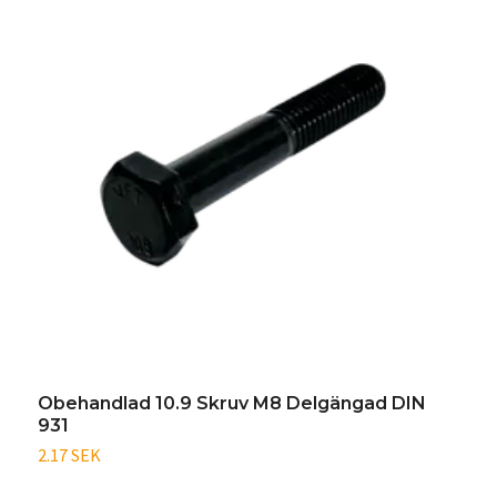
Obehandlad 10.9 Skruv M8 Delgängad DIN
O
931
9
2.17 SEK
3