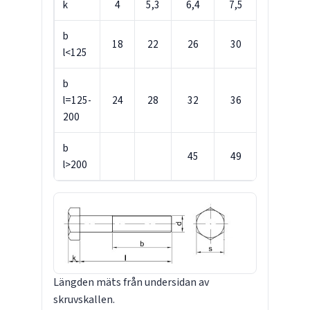
k
4
5,3
6,4
7,5
8,8
b
18
22
26
30
34
l<125
b
l=125-
24
28
32
36
40
200
b
45
49
53
l>200
Längden mäts från undersidan av
skruvskallen.