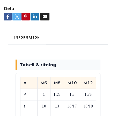
Dela
INFORMATION
Tabell & ritning
d
M6
M8
M10
M12
M14
P
1
1,25
1,5
1,75
2
s
10
13
16/17
18/19
21/22