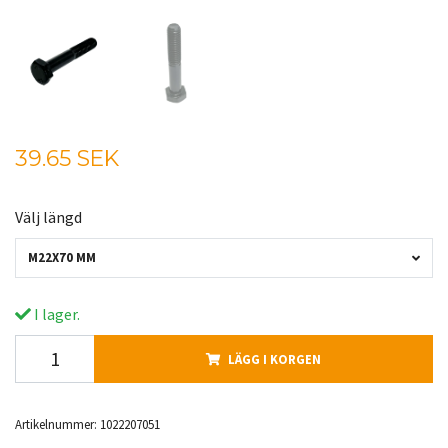
39.65 SEK
Välj längd
M22X70 MM
I lager.
LÄGG I KORGEN
Artikelnummer:
1022207051