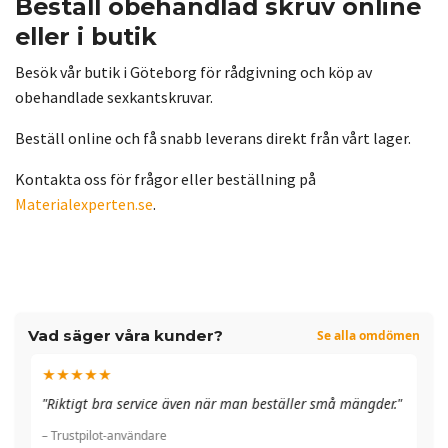
Beställ obehandlad skruv online
eller i butik
Besök vår butik i Göteborg för rådgivning och köp av
obehandlade sexkantskruvar.
Beställ online och få snabb leverans direkt från vårt lager.
Kontakta oss för frågor eller beställning på
Materialexperten.se
.
Vad säger våra kunder?
Se alla omdömen
★★★★★
"A
"Riktigt bra service även när man beställer små mängder."
du
– Trustpilot-användare
– 