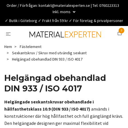
Order / Förfrågan:
kontakt@materialexperten.se
| Tel: 0760223313
Inkl. moms
✓ Butik i Göteborg ✓ Frakt från 59 kr ✓ För företag & privatpersoner
0
Hem
Fästelement
Sexkantskruv / Skruv med utvändig sexkant
Helgängad obehandlad DIN 933 / ISO 4017
Helgängad obehandlad
DIN 933 / ISO 4017
Helgängade sexkantskruvar obehandlade i
hållfasthetsklass 10.9 (DIN 933 / ISO 4017)
används i
konstruktioner där hög hållfasthet och full gänglängd krävs.
Den helgängade designen ger maximal flexibilitet vid