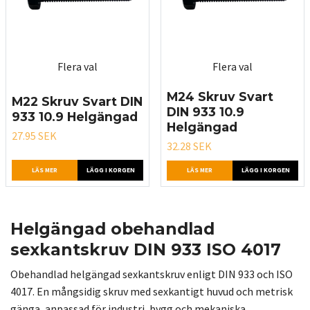
Flera val
Flera val
M24 Skruv Svart
M22 Skruv Svart DIN
DIN 933 10.9
933 10.9 Helgängad
Helgängad
27.95 SEK
32.28 SEK
LÄS MER
LÄGG I KORGEN
LÄS MER
LÄGG I KORGEN
Helgängad obehandlad
sexkantskruv DIN 933 ISO 4017
Obehandlad helgängad sexkantskruv enligt DIN 933 och ISO
4017. En mångsidig skruv med sexkantigt huvud och metrisk
gänga, anpassad för industri, bygg och mekaniska