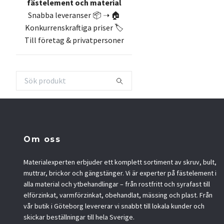
fästelement och material
Snabba leveranser 📦 ➝ 🏠
Konkurrenskraftiga priser 🏷️
Till företag & privatpersoner
Om oss
Materialexperten erbjuder ett komplett sortiment av skruv, bult,
muttrar, brickor och gängstänger. Vi är experter på fästelement i
alla material och ytbehandlingar – från rostfritt och syrafast till
elförzinkat, varmförzinkat, obehandlat, mässing och plast. Från
vår butik i Göteborg levererar vi snabbt till lokala kunder och
skickar beställningar till hela Sverige.