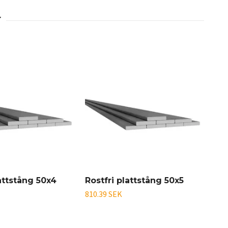
lattstång 50x4
Rostfri plattstång 50x5
Ros
810.39 SEK
809