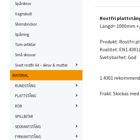
Spårskruv
Vagnsbult
Rostfri plattstån
Shimsbrickor
Längd= 1000mm 
Spårring
Produkt: Rostfri p
Tum-artiklar
Kvalitet: EN1.4301
Små skruvar
Svetsbarhet: God
Svart rostfri A4 – skruv & mutter
MATERIAL
1.4301 rekommender
RUNDSTÅNG
Frakt: Skickas med
PLATTSTÅNG
RÖR
SPILLBITAR
SEXKANTSTÅNG
FYRKANTSTÅNG