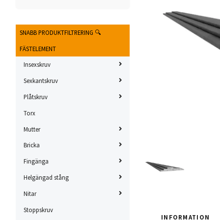
SNABB PRODUKTFILTRERING 🔍
FÄSTELEMENT
Insexskruv
Sexkantskruv
Plåtskruv
Torx
Mutter
Bricka
Fingänga
Helgängad stång
Nitar
Stoppskruv
INFORMATION