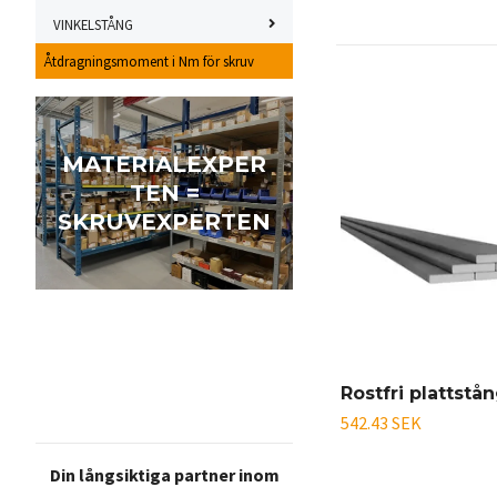
VINKELSTÅNG
Åtdragningsmoment i Nm för skruv
MATERIALEXPER
TEN =
SKRUVEXPERTEN
Rostfri plattstå
542.43 SEK
Din långsiktiga partner inom