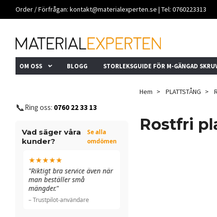
Order / Förfrågan:
kontakt@materialexperten.se
| Tel: 0760223313
OM OSS
BLOGG
STORLEKSGUIDE FÖR M-GÄNGAD SKRU
Hem
PLATTSTÅNG
R
📞
Ring oss:
0760 22 33 13
Rostfri p
Vad säger våra
Se alla
kunder?
omdömen
★★★★★
★★★★★
n
"Riktigt bra service även när
"Allt funkade bra. De ringde
man beställer små
till och med för att
mängder."
dubbelkolla ett fel."
– Trustpilot-användare
– Trustpilot-användare