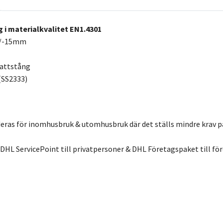
g i materialkvalitet EN1.4301
+/-15mm
lattstång
(SS2333)
as för inomhusbruk & utomhusbruk där det ställs mindre krav på 
 DHL ServicePoint till privatpersoner & DHL Företagspaket till för