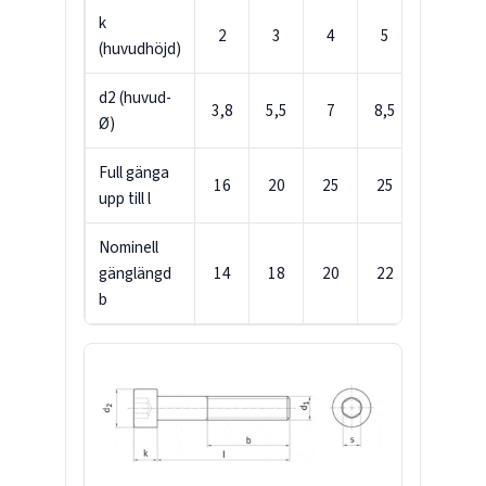
k
2
3
4
5
6
(huvudhöjd)
d2 (huvud-
3,8
5,5
7
8,5
10
Ø)
Full gänga
16
20
25
25
30
upp till l
Nominell
gänglängd
14
18
20
22
24
b