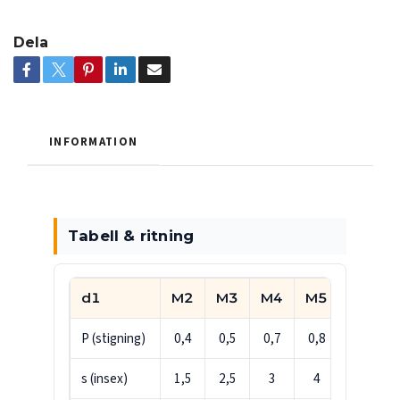
Dela
INFORMATION
Tabell & ritning
d1
M2
M3
M4
M5
M6
P (stigning)
0,4
0,5
0,7
0,8
1
s (insex)
1,5
2,5
3
4
5