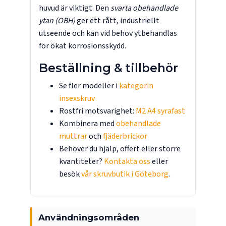
huvud är viktigt. Den
svarta obehandlade
ytan (OBH)
ger ett rått, industriellt
utseende och kan vid behov ytbehandlas
för ökat korrosionsskydd.
Beställning & tillbehör
Se fler modeller i
kategorin
insexskruv
Rostfri motsvarighet:
M2 A4 syrafast
Kombinera med
obehandlade
muttrar
och
fjäderbrickor
Behöver du hjälp, offert eller större
kvantiteter?
Kontakta oss
eller
besök
vår skruvbutik i Göteborg
.
Användningsområden