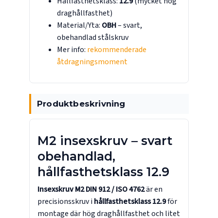
Hållfasthetsklass:
12.9
(mycket hög
draghållfasthet)
Material/Yta:
OBH
– svart,
obehandlad stålskruv
Mer info:
rekommenderade
åtdragningsmoment
Produktbeskrivning
M2 insexskruv – svart
obehandlad,
hållfasthetsklass 12.9
Insexskruv M2 DIN 912 / ISO 4762
är en
precisionsskruv i
hållfasthetsklass 12.9
för
montage där hög draghållfasthet och litet