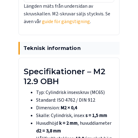
Längden mäts från undersidan av
skruvskallen. M2-skruvar säljs styckvis. Se
även vår
guide för gängstigning
.
Teknisk information
Specifikationer – M2
12.9 OBH
Typ: Cylindrisk insexskruv (MC6S)
Standard: ISO 4762 / DIN 912
Dimension:
M2 × 0,4
Skalle: Cylindrisk, insex
s = 1,5 mm
Huvudhöjd
k = 2 mm
, huvuddiameter
d2 = 3,8 mm