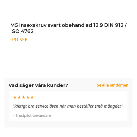
M5 Insexskruv svart obehandlad 12.9 DIN 912 /
M
ISO 4762
/
0.91 SEK
1
Vad säger våra kunder?
Se alla omdömen
★★★★★
"A
"Riktigt bra service även när man beställer små mängder."
du
– Trustpilot-användare
– 