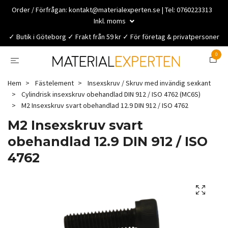
Order / Förfrågan:
kontakt@materialexperten.se
| Tel: 0760223313
Inkl. moms
✓ Butik i Göteborg ✓ Frakt från 59 kr ✓ För företag & privatpersoner
0
Hem
Fästelement
Insexskruv / Skruv med invändig sexkant
Cylindrisk insexskruv obehandlad DIN 912 / ISO 4762 (MC6S)
M2 Insexskruv svart obehandlad 12.9 DIN 912 / ISO 4762
M2 Insexskruv svart
obehandlad 12.9 DIN 912 / ISO
4762