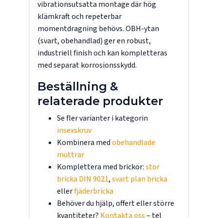
vibrationsutsatta montage där hög
klämkraft och repeterbar
momentdragning behövs. OBH-ytan
(svart, obehandlad) ger en robust,
industriell finish och kan kompletteras
med separat korrosionsskydd.
Beställning &
relaterade produkter
Se fler varianter i kategorin
insexskruv
Kombinera med
obehandlade
muttrar
Komplettera med brickor:
stor
bricka DIN 9021
,
svart plan bricka
eller
fjäderbricka
Behöver du hjälp, offert eller större
kvantiteter?
Kontakta oss
– tel