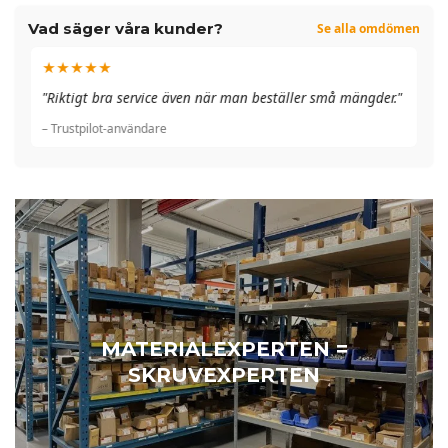
Vad säger våra kunder?
Se alla omdömen
★★★★★
"A
"Riktigt bra service även när man beställer små mängder."
du
– Trustpilot-användare
– 
MATERIALEXPERTEN =
SKRUVEXPERTEN