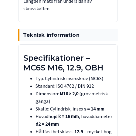
Längden mäts från undersidan av
skruvskallen.
Teknisk information
Specifikationer –
MC6S M16, 12.9, OBH
Typ: Cylindrisk insexskruv (MC6S)
Standard: ISO 4762 / DIN 912
Dimension:
M16 × 2,0
(grov metrisk
gänga)
Skalle: Cylindrisk, insex
s = 14 mm
Huvudhöjd
k = 16 mm
, huvuddiameter
d2 = 24 mm
Hållfasthetsklass:
12.9
– mycket hög