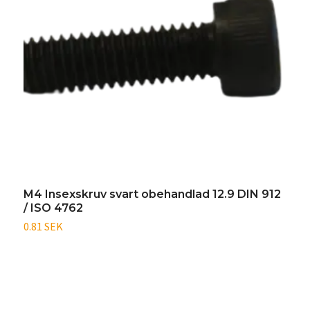
M4 Insexskruv svart obehandlad 12.9 DIN 912
M
/ ISO 4762
/
0.81 SEK
2