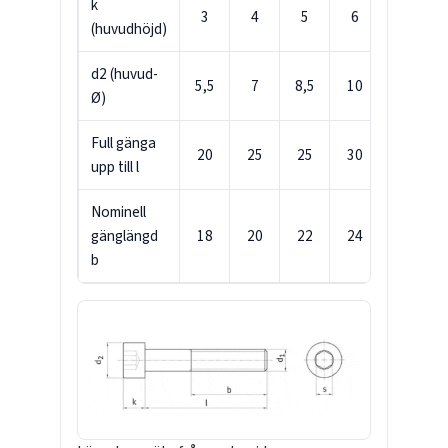
k
3
4
5
6
8
(huvudhöjd)
d2 (huvud-
5,5
7
8,5
10
13
Ø)
Full gänga
20
25
25
30
35
upp till l
Nominell
gänglängd
18
20
22
24
28
b