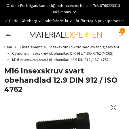
Order / Förfrågan:
kontakt@materialexperten.se
| Tel: 0760223313
Inkl. moms
✓ Butik i Göteborg ✓ Frakt från 59 kr ✓ För företag & privatpersoner
0
Hem
Fästelement
Insexskruv / Skruv med invändig sexkant
Cylindrisk insexskruv obehandlad DIN 912 / ISO 4762 (MC6S)
M16 Insexskruv svart obehandlad 12.9 DIN 912 / ISO 4762
M16 Insexskruv svart
obehandlad 12.9 DIN 912 / ISO
4762