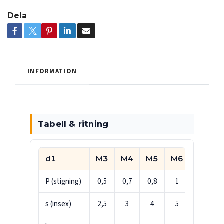
Dela
INFORMATION
Tabell & ritning
d1
M3
M4
M5
M6
M8
P (stigning)
0,5
0,7
0,8
1
1,25
s (insex)
2,5
3
4
5
6