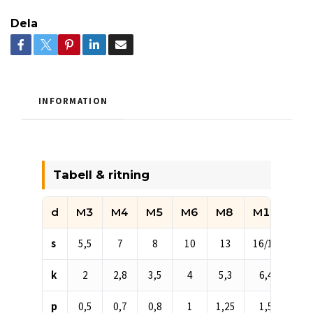
Dela
INFORMATION
Tabell & ritning
d
M3
M4
M5
M6
M8
M10
M1
Måttabell för DIN 933 / ISO 4017 sexkantskruv
s
5,5
7
8
10
13
16/17
18/
k
2
2,8
3,5
4
5,3
6,4
7,
p
0,5
0,7
0,8
1
1,25
1,5
1,