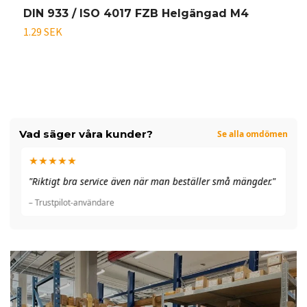
DIN 933 / ISO 4017 FZB Helgängad M4
D
1.29 SEK
1
Vad säger våra kunder?
Se alla omdömen
★★★★★
"A
"Riktigt bra service även när man beställer små mängder."
du
– Trustpilot-användare
– 