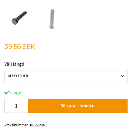
39.56 SEK
Välj längd
M22X50 MM
I lager.
LÄGG I KORGEN
Artikelnummer:
1012205030