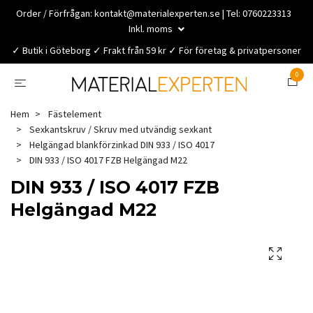
Order / Förfrågan:
kontakt@materialexperten.se
| Tel: 0760223313
Inkl. moms
✓ Butik i Göteborg ✓ Frakt från 59 kr ✓ För företag & privatpersoner
0
Hem
Fästelement
Sexkantskruv / Skruv med utvändig sexkant
Helgängad blankförzinkad DIN 933 / ISO 4017
DIN 933 / ISO 4017 FZB Helgängad M22
DIN 933 / ISO 4017 FZB
Helgängad M22