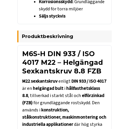
Korrosionsskydd:
Grundläggande
skydd för torra miljöer
Säljs styckvis
Produktbeskrivning
M6S-H DIN 933 / ISO
4017 M22 – Helgängad
Sexkantskruv 8.8 FZB
M22 sexkantskruv
enligt
DIN 933 / ISO 4017
är en
helgängad bult
i
hållfasthetsklass
8.8
, tillverkad i starkt stål och
elförzinkad
(FZB)
för grundläggande rostskydd. Den
används i
konstruktion,
stålkonstruktioner, maskinmontering och
industriella applikationer
där hög styrka