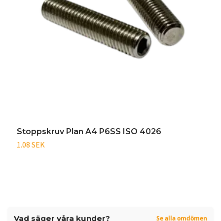
Stoppskruv Plan A4 P6SS ISO 4026
S
1.08 SEK
0
Vad säger våra kunder?
Se alla omdömen