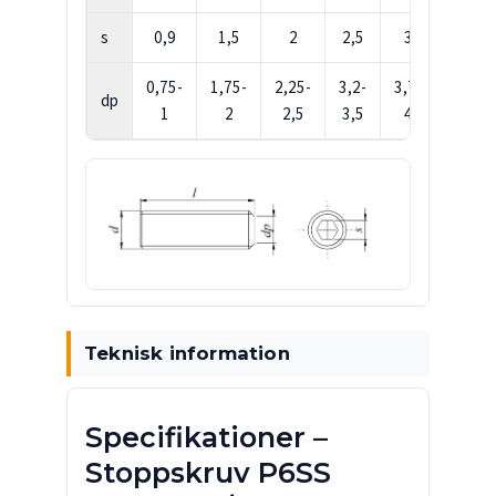
s
0,9
1,5
2
2,5
3
4
0,75-
1,75-
2,25-
3,2-
3,7-
5,2-
dp
1
2
2,5
3,5
4
5,5
Teknisk information
Specifikationer –
Stoppskruv P6SS