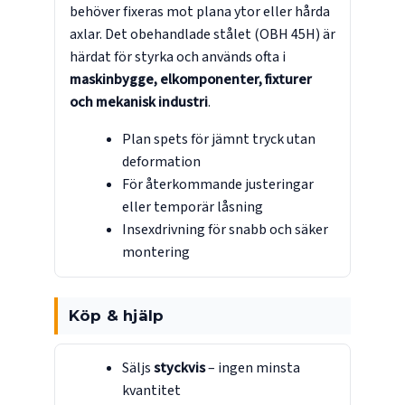
behöver fixeras mot plana ytor eller hårda
axlar. Det obehandlade stålet (OBH 45H) är
härdat för styrka och används ofta i
maskinbygge, elkomponenter, fixturer
och mekanisk industri
.
Plan spets för jämnt tryck utan
deformation
För återkommande justeringar
eller temporär låsning
Insexdrivning för snabb och säker
montering
Köp & hjälp
Säljs
styckvis
– ingen minsta
kvantitet