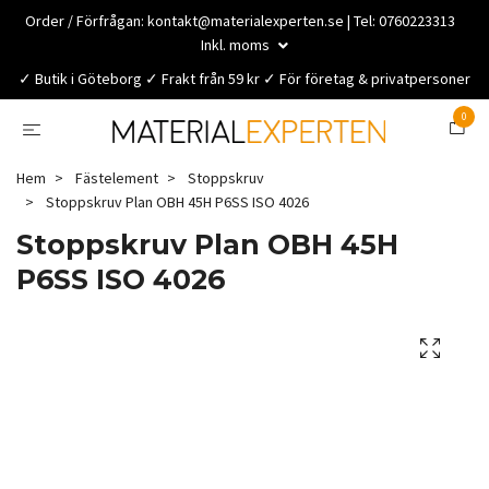
Order / Förfrågan:
kontakt@materialexperten.se
| Tel: 0760223313
Inkl. moms
✓ Butik i Göteborg ✓ Frakt från 59 kr ✓ För företag & privatpersoner
0
Hem
Fästelement
Stoppskruv
Stoppskruv Plan OBH 45H P6SS ISO 4026
Stoppskruv Plan OBH 45H
P6SS ISO 4026