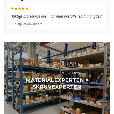
★★★★★
"A
"Riktigt bra service även när man beställer små mängder."
du
– Trustpilot-användare
– 
MATERIALEXPERTEN =
SKRUVEXPERTEN