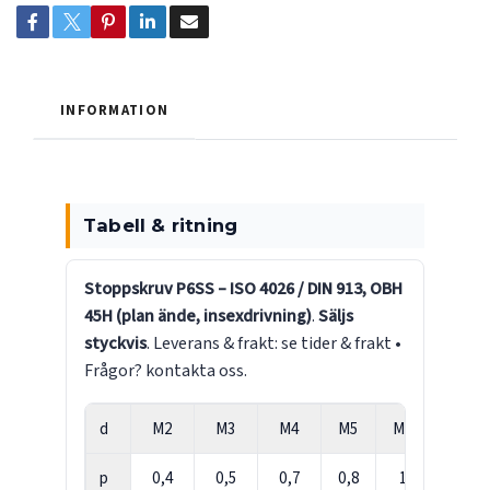
INFORMATION
Tabell & ritning
Stoppskruv P6SS – ISO 4026 / DIN 913, OBH
45H (plan ände, insexdrivning)
.
Säljs
styckvis
. Leverans & frakt:
se tider & frakt
•
Frågor?
kontakta oss
.
d
M2
M3
M4
M5
M6
M8
p
0,4
0,5
0,7
0,8
1
1,25