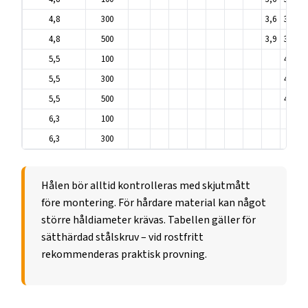
4,8
300
3,6
3,7
3
4,8
500
3,9
3,9
4
5,5
100
4,2
4
5,5
300
4,4
4
5,5
500
4,6
4
6,3
100
4
6,3
300
5
Hålen bör alltid kontrolleras med skjutmått
före montering. För hårdare material kan något
större håldiameter krävas. Tabellen gäller för
sätt­härdad stålskruv – vid rostfritt
rekommenderas praktisk provning.