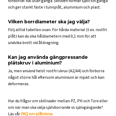
förborrat hål utan gänga. Skruven formar själv sin gänga
och ger starkt fäste i tunnplåt, aluminium och plast.
Vilken borrdiameter ska jag välja?
Följ alltid tabellen ovan. För hårda material (t.ex. rostfri
plåt) kan du öka håldiametern med 0,1 mm för att
undvika brott vid åtdragning.
Kan jag använda gängpressande
plåtskruv i aluminium?
Ja, men använd helst rostfri skruv (A2/A4) och förborra
något större hål eftersom aluminium är mjukt och kan
deformeras.
Har du frågor om skillnader mellan PZ, PH och Torx eller
om när man ska välja självborrande vs självgängande?
Läs vår
FAQ om plåtskruv
.