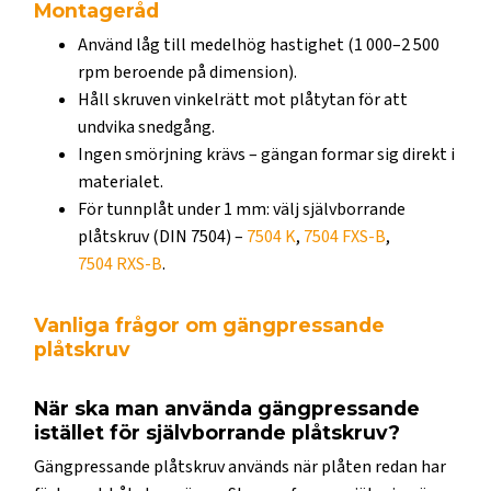
Montageråd
Använd låg till medelhög hastighet (1 000–2 500
rpm beroende på dimension).
Håll skruven vinkelrätt mot plåtytan för att
undvika snedgång.
Ingen smörjning krävs – gängan formar sig direkt i
materialet.
För tunnplåt under 1 mm: välj självborrande
plåtskruv (DIN 7504) –
7504 K
,
7504 FXS-B
,
7504 RXS-B
.
Vanliga frågor om gängpressande
plåtskruv
När ska man använda gängpressande
istället för självborrande plåtskruv?
Gängpressande plåtskruv används när plåten redan har