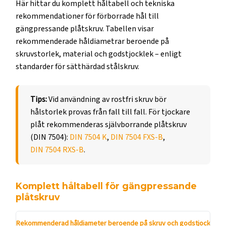
Här hittar du komplett håltabell och tekniska
rekommendationer för förborrade hål till
gängpressande plåtskruv. Tabellen visar
rekommenderade håldiametrar beroende på
skruvstorlek, material och godstjocklek – enligt
standarder för sätt­härdad stålskruv.
Tips:
Vid användning av rostfri skruv bör
hålstorlek provas från fall till fall. För tjockare
plåt rekommenderas självborrande plåtskruv
(DIN 7504):
DIN 7504 K
,
DIN 7504 FXS-B
,
DIN 7504 RXS-B
.
Komplett håltabell för gängpressande
plåtskruv
Rekommenderad håldiameter beroende på skruv och godstjocklek