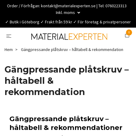
Order / Förfrågan:
kontakt@materialexperten.se
| Tel: 0760223313
Inkl. moms
✓ Butik i Göteborg ✓ Frakt från 59 kr ✓ För företag & privatpersoner
0
Hem
Gängpressande plåtskruv – håltabell & rekommendation
Gängpressande plåtskruv –
håltabell &
rekommendation
Gängpressande plåtskruv –
håltabell & rekommendationer