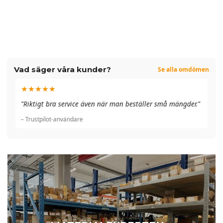
Vad säger våra kunder?
Se alla omdömen
★★★★★
"A
"Riktigt bra service även när man beställer små mängder."
du
– Trustpilot-användare
– 