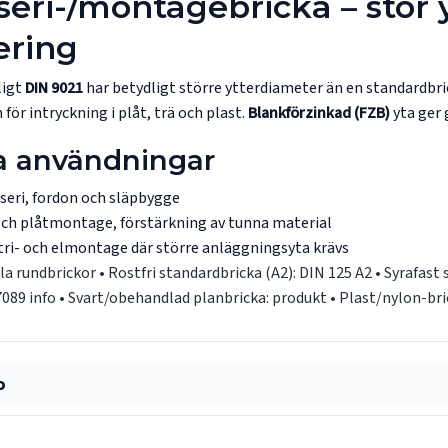
seri-/montagebricka – stor y
ring
ligt
DIN 9021
har betydligt större ytterdiameter än en standardbric
för intryckning i plåt, trä och plast.
Blankförzinkad (FZB)
yta ger
a användningar
seri, fordon och släpbygge
och plåtmontage, förstärkning av tunna material
tri- och elmontage där större anläggningsyta krävs
lla rundbrickor
• Rostfri standardbricka (A2):
DIN 125 A2
• Syrafast 
7089 info
• Svart/obehandlad planbricka:
produkt
• Plast/nylon-bri
p