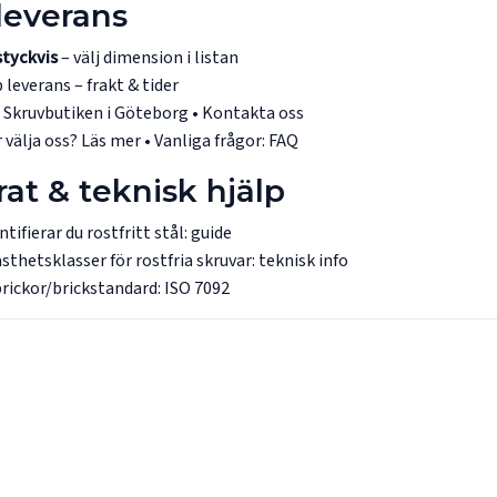
leverans
styckvis
– välj dimension i listan
 leverans –
frakt & tider
:
Skruvbutiken i Göteborg
•
Kontakta oss
 välja oss?
Läs mer
• Vanliga frågor:
FAQ
rat & teknisk hjälp
ntifierar du rostfritt stål:
guide
sthetsklasser för rostfria skruvar:
teknisk info
rickor/brickstandard:
ISO 7092