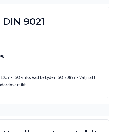
, DIN 9021
lag
 125?
• ISO-info:
Vad betyder ISO 7089?
• Välj rätt
ndardöversikt
.