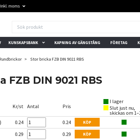
Inkl. moms
V
KUNSKAPSBANK
KAPNING AV GÄNGSTÅNG
FÖRETAG
K
Rundbrickor
Stor bricka FZB DIN 9021 RBS
ka FZB DIN 9021 RBS
I lager
★★★★★
★★★★★
Kr/st
Antal
Pris
Slut just nu,
"Mixade skruvar i små
"Trevlig kundservice och
"
skickas om 1–
mängder? Inget problem
snabba svar. Löste vårt
l
här."
problem direkt."
b
)
0.24
0.24
KÖP
– Trustpilot-användare
– Trustpilot-användare
–
0.29
0.29
KÖP