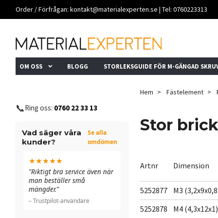
Order / Förfrågan:
kontakt@materialexperten.se
| Tel: 0760223313
OM OSS
BLOGG
STORLEKSGUIDE FÖR M-GÄNGAD SKRU
Hem
Fästelement
📞
Ring oss:
0760 22 33 13
Stor bric
Vad säger våra
Se alla
kunder?
omdömen
★★★★★
★★★★★
Artnr
Dimension
n
"Riktigt bra service även när
"Allt funkade bra. De ringde
man beställer små
till och med för att
mängder."
dubbelkolla ett fel."
5252877
M3 (3,2x9x0,8
– Trustpilot-användare
– Trustpilot-användare
5252878
M4 (4,3x12x1)