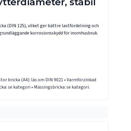
tterdiameter, stabil
ka (DIN 125), vilket ger bättre lastfördelning och
 grundläggande korrosionsskydd för inomhusbruk.
stor bricka (A4):
läs om DIN 9021
• Varmförzinkad
cka:
se kategori
• Mässingsbricka:
se kategori
.