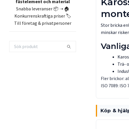
Karos
fästelement och material
Snabba leveranser 📦 ➝ 🏠
monte
Konkurrenskraftiga priser 🏷️
Till företag & privatpersoner
Stor bricka en
minskar risken 
Vanlig
Karos
Trä- 
Indus
Fler brickor:
a
ISO 7089:
ISO 
Köp & hjäl