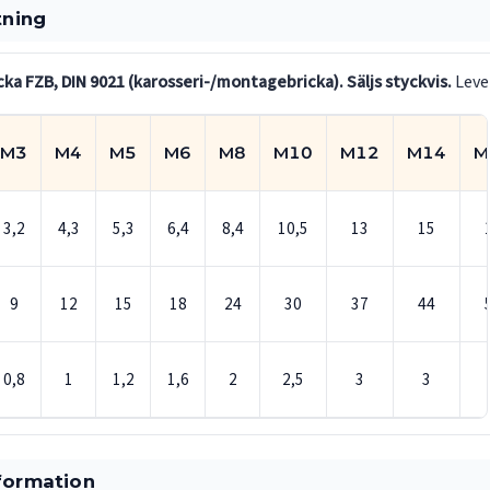
tning
cka FZB, DIN 9021 (karosseri-/montagebricka).
Säljs styckvis.
Leve
M3
M4
M5
M6
M8
M10
M12
M14
M
3,2
4,3
5,3
6,4
8,4
10,5
13
15
9
12
15
18
24
30
37
44
0,8
1
1,2
1,6
2
2,5
3
3
formation