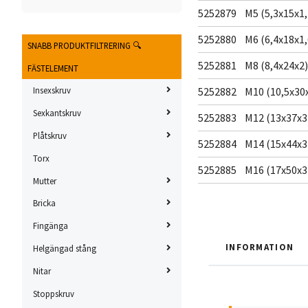
5252879
M5 (5,3x15x1,
5252880
M6 (6,4x18x1,
SNABB PRODUKTFILTRERING 🔍
5252881
M8 (8,4x24x2)
FÄSTELEMENT
5252882
M10 (10,5x30x
Insexskruv
Sexkantskruv
5252883
M12 (13x37x3
Plåtskruv
5252884
M14 (15x44x3
Torx
5252885
M16 (17x50x3
Mutter
Bricka
Fingänga
INFORMATION
Helgängad stång
Nitar
Stoppskruv