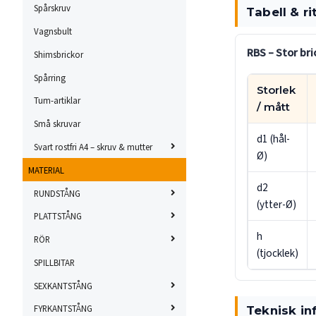
Spårskruv
Tabell & ri
Vagnsbult
RBS – Stor bri
Shimsbrickor
Spårring
Storlek
Tum-artiklar
/ mått
Små skruvar
d1 (hål-
Svart rostfri A4 – skruv & mutter
Ø)
MATERIAL
d2
RUNDSTÅNG
(ytter-Ø)
PLATTSTÅNG
h
RÖR
(tjocklek)
SPILLBITAR
SEXKANTSTÅNG
FYRKANTSTÅNG
Teknisk in