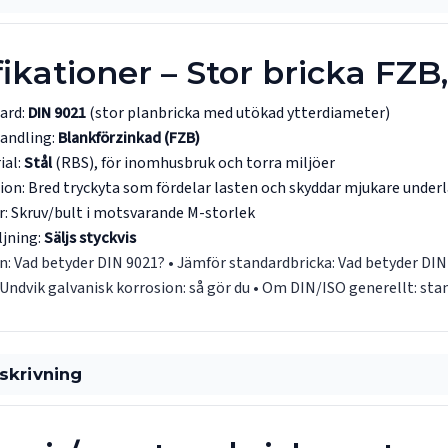
ikationer – Stor bricka FZB
ard:
DIN 9021
(stor planbricka med utökad ytterdiameter)
andling:
Blankförzinkad (FZB)
ial:
Stål
(RBS), för inomhusbruk och torra miljöer
ion: Bred tryckyta som fördelar lasten och skyddar mjukare under
r: Skruv/bult i motsvarande M-storlek
ljning:
Säljs styckvis
n:
Vad betyder DIN 9021?
• Jämför standardbricka:
Vad betyder DIN
 Undvik galvanisk korrosion:
så gör du
• Om DIN/ISO generellt:
sta
skrivning