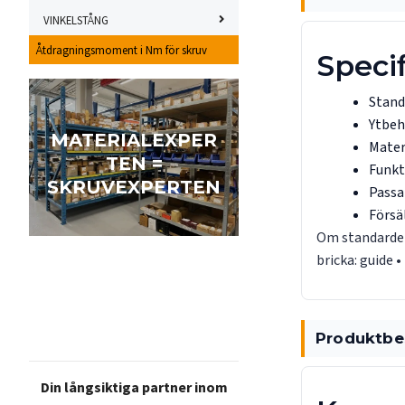
VINKELSTÅNG
Åtdragningsmoment i Nm för skruv
Specif
Stand
Ytbeh
MATERIALEXPER
Mater
TEN =
Funkt
SKRUVEXPERTEN
Passa
Försä
Om standarde
bricka:
guide
•
Produktbe
Din långsiktiga partner inom