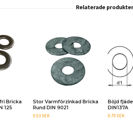
ri Bricka
Stor Varmförzinkad Bricka
Böjd fjäd
N 125
Rund DIN 9021
DIN137A
0.53 SEK
0.70 SEK