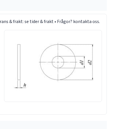
rans & frakt:
se tider & frakt
• Frågor?
kontakta oss
.
16
17
50
3