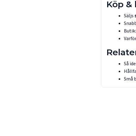
Köp & 
Säljs
Snabb
Butik
Varför
Relate
Så ide
Hållfa
Små b