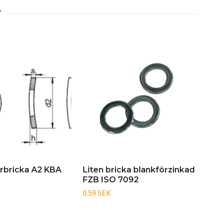
erbricka A2 KBA
Liten bricka blankförzinkad
Tjo
FZB ISO 7092
TR
0.59 SEK
1.25