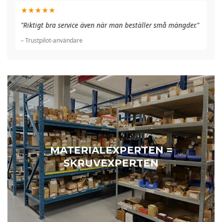
★★★★★
"A
"Riktigt bra service även när man beställer små mängder."
du
– Trustpilot-användare
– 
MATERIALEXPERTEN =
SKRUVEXPERTEN