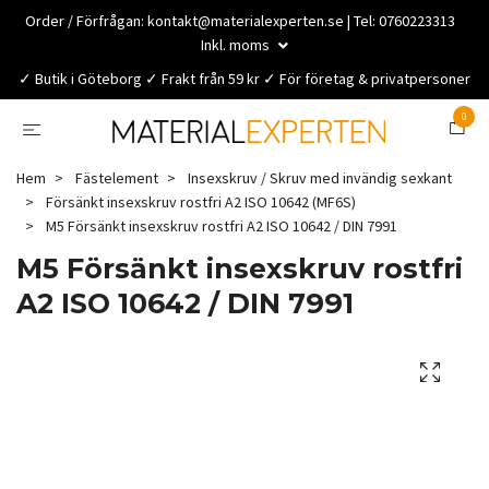
Order / Förfrågan:
kontakt@materialexperten.se
| Tel: 0760223313
Inkl. moms
✓ Butik i Göteborg ✓ Frakt från 59 kr ✓ För företag & privatpersoner
0
Hem
Fästelement
Insexskruv / Skruv med invändig sexkant
Försänkt insexskruv rostfri A2 ISO 10642 (MF6S)
M5 Försänkt insexskruv rostfri A2 ISO 10642 / DIN 7991
M5 Försänkt insexskruv rostfri
A2 ISO 10642 / DIN 7991