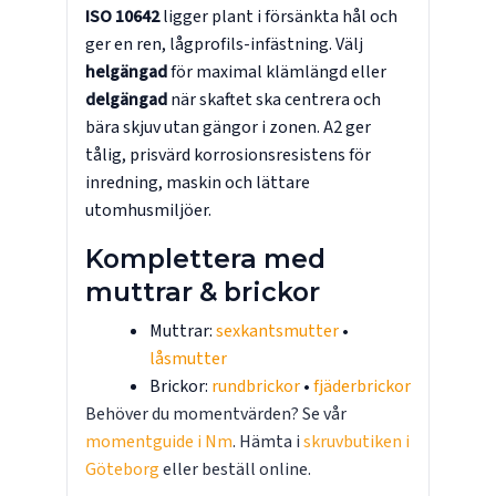
ISO 10642
ligger plant i försänkta hål och
ger en ren, lågprofils-infästning. Välj
helgängad
för maximal klämlängd eller
delgängad
när skaftet ska centrera och
bära skjuv utan gängor i zonen. A2 ger
tålig, prisvärd korrosionsresistens för
inredning, maskin och lättare
utomhusmiljöer.
Komplettera med
muttrar & brickor
Muttrar:
sexkantsmutter
•
låsmutter
Brickor:
rundbrickor
•
fjäderbrickor
Behöver du momentvärden? Se vår
momentguide i Nm
. Hämta i
skruvbutiken i
Göteborg
eller beställ online.