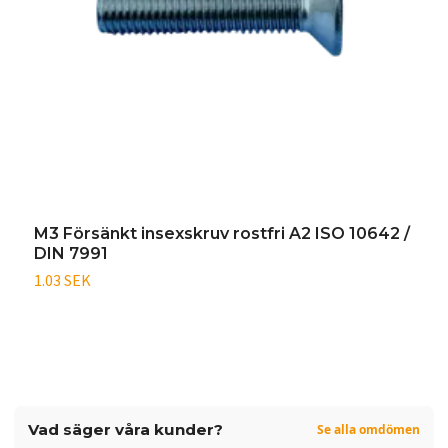
M3 Försänkt insexskruv rostfri A2 ISO 10642 /
M
DIN 7991
D
1.03 SEK
1
Vad säger våra kunder?
Se alla omdömen