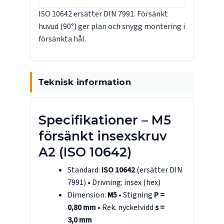
ISO 10642 ersätter DIN 7991. Försänkt
huvud (90°) ger plan och snygg montering i
försänkta hål.
Teknisk information
Specifikationer – M5
försänkt insexskruv
A2 (ISO 10642)
Standard:
ISO 10642
(ersätter DIN
7991) • Drivning: insex (hex)
Dimension:
M5
• Stigning
P =
0,80 mm
• Rek. nyckelvidd
s =
3,0 mm