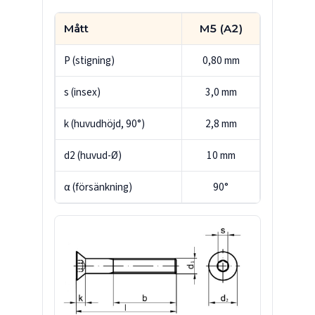
Mått
M5 (A2)
P (stigning)
0,80 mm
s (insex)
3,0 mm
k (huvudhöjd, 90°)
2,8 mm
d2 (huvud-Ø)
10 mm
α (försänkning)
90°