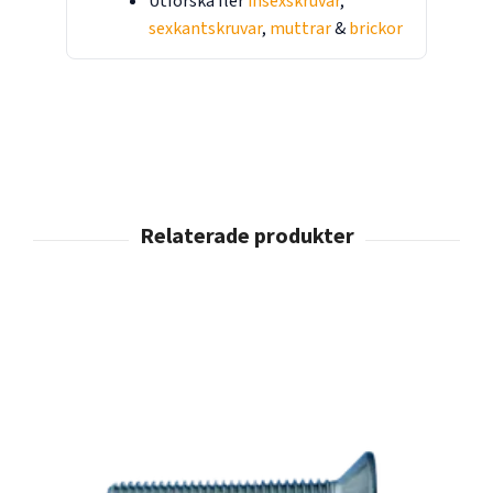
Utforska fler
insexskruvar
,
sexkantskruvar
,
muttrar
&
brickor