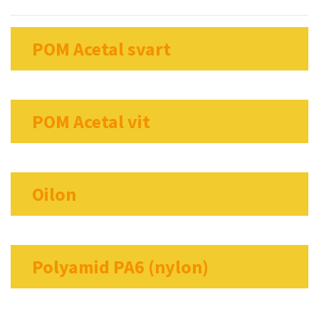
POM Acetal svart
POM Acetal vit
Oilon
Polyamid PA6 (nylon)