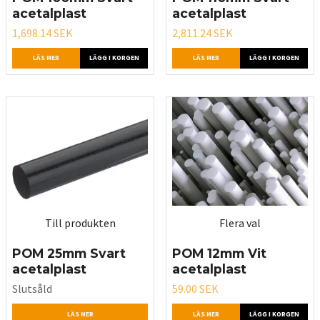
acetalplast
acetalplast
1,698.14 SEK
2,811.24 SEK
LÄS MER
LÄGG I KORGEN
LÄS MER
LÄGG I KORGEN
Till produkten
Flera val
POM 25mm Svart
POM 12mm Vit
acetalplast
acetalplast
Slutsåld
59.00 SEK
LÄS MER
LÄS MER
LÄGG I KORGEN