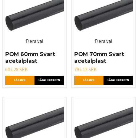
Flera val
Flera val
POM 60mm Svart
POM 70mm Svart
acetalplast
acetalplast
602.28 SEK
792.12 SEK
LÄS MER
LÄGG I KORGEN
LÄS MER
LÄGG I KORGEN