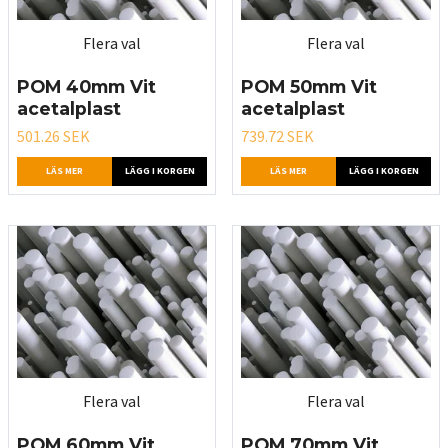
Flera val
Flera val
POM 40mm Vit
POM 50mm Vit
acetalplast
acetalplast
501.26 SEK
739.72 SEK
LÄS MER
LÄGG I KORGEN
LÄS MER
LÄGG I KORGEN
Flera val
Flera val
POM 60mm Vit
POM 70mm Vit