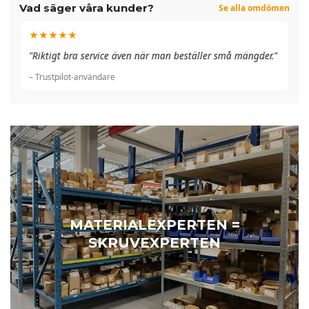
Vad säger våra kunder?
Se alla omdömen
★★★★★
"A
"Riktigt bra service även när man beställer små mängder."
du
– Trustpilot-användare
– 
MATERIALEXPERTEN =
SKRUVEXPERTEN