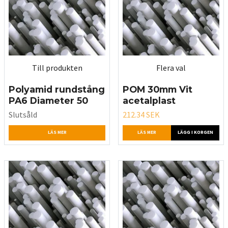
Till produkten
Flera val
Polyamid rundstång
POM 30mm Vit
PA6 Diameter 50
acetalplast
Slutsåld
212.34 SEK
LÄS MER
LÄS MER
LÄGG I KORGEN