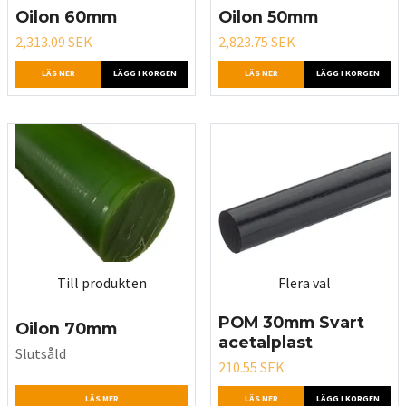
Oilon 60mm
Oilon 50mm
2,313.09 SEK
2,823.75 SEK
LÄS MER
LÄGG I KORGEN
LÄS MER
LÄGG I KORGEN
Till produkten
Flera val
POM 30mm Svart
Oilon 70mm
acetalplast
Slutsåld
210.55 SEK
LÄS MER
LÄS MER
LÄGG I KORGEN