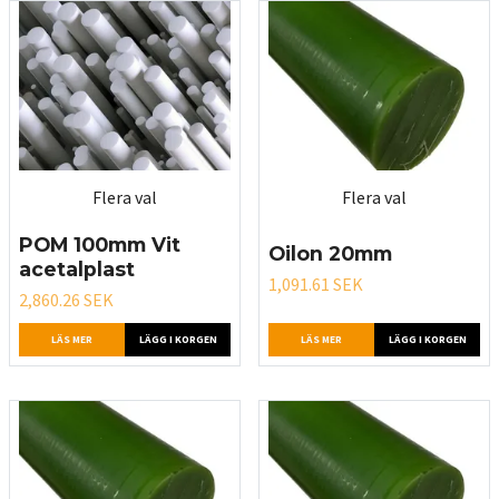
Flera val
Flera val
POM 100mm Vit
Oilon 20mm
acetalplast
1,091.61 SEK
2,860.26 SEK
LÄS MER
LÄGG I KORGEN
LÄS MER
LÄGG I KORGEN