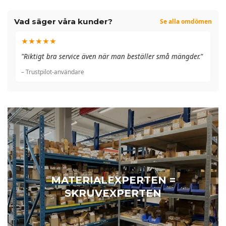
Vad säger våra kunder?
Se alla omdömen
★★★★★
"A
"Riktigt bra service även när man beställer små mängder."
du
– Trustpilot-användare
– 
MATERIALEXPERTEN =
SKRUVEXPERTEN