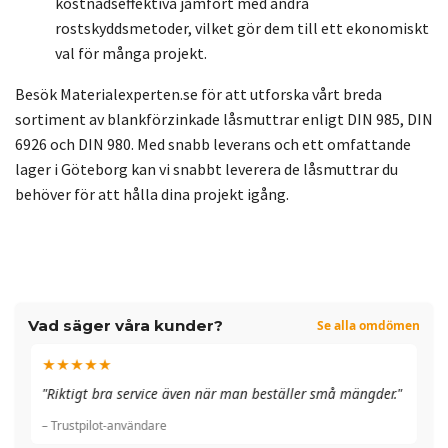
kostnadseffektiva jämfört med andra
rostskyddsmetoder, vilket gör dem till ett ekonomiskt
val för många projekt.
Besök Materialexperten.se för att utforska vårt breda
sortiment av blankförzinkade låsmuttrar enligt DIN 985, DIN
6926 och DIN 980. Med snabb leverans och ett omfattande
lager i Göteborg kan vi snabbt leverera de låsmuttrar du
behöver för att hålla dina projekt igång.
Vad säger våra kunder?
Se alla omdömen
★★★★★
"A
"Riktigt bra service även när man beställer små mängder."
du
– Trustpilot-användare
– 