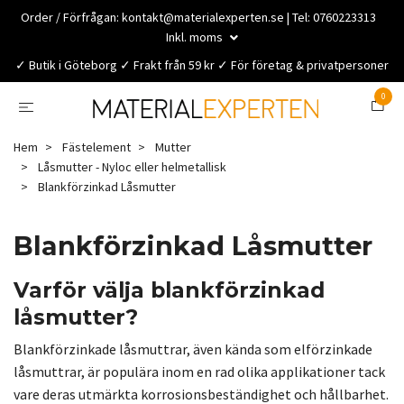
Order / Förfrågan:
kontakt@materialexperten.se
| Tel: 0760223313
Inkl. moms
✓ Butik i Göteborg ✓ Frakt från 59 kr ✓ För företag & privatpersoner
0
Hem
Fästelement
Mutter
Låsmutter - Nyloc eller helmetallisk
Blankförzinkad Låsmutter
Blankförzinkad Låsmutter
Varför välja blankförzinkad
låsmutter?
Blankförzinkade låsmuttrar, även kända som elförzinkade
låsmuttrar, är populära inom en rad olika applikationer tack
vare deras utmärkta korrosionsbeständighet och hållbarhet.