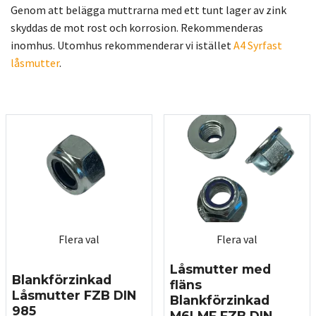
Genom att belägga muttrarna med ett tunt lager av zink
skyddas de mot rost och korrosion. Rekommenderas
inomhus. Utomhus rekommenderar vi istället
A4 Syrfast
låsmutter
.
Flera val
Flera val
Låsmutter med
Blankförzinkad
fläns
Låsmutter FZB DIN
Blankförzinkad
985
M6LMF FZB DIN