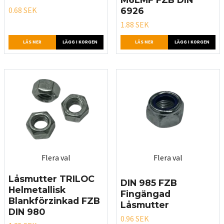
0.68 SEK
6926
1.88 SEK
LÄS MER
LÄGG I KORGEN
LÄS MER
LÄGG I KORGEN
Flera val
Flera val
Låsmutter TRILOC
DIN 985 FZB
Helmetallisk
Fingängad
Blankförzinkad FZB
Låsmutter
DIN 980
0.96 SEK