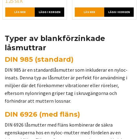
1.25 SEK
LÄS MER
LÄGG I KORGEN
LÄS MER
LÄGG I KORGEN
Typer av blankförzinkade
låsmuttrar
DIN 985 (standard)
DIN 985 är en standardlåsmutter som inkluderar en nyloc-
insats. Denna typ av låsmutter är perfekt för användning i
miljöer där det förekommer vibrationer eller rörelser,
eftersom nylonringen griper tag i skruvgängorna och
förhindrar att muttern lossnar.
DIN 6926 (med fläns)
DIN 6926 låsmutter med fläns kombinerar de säkra
egenskaperna hos en nyloc-mutter med fördelen av en