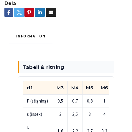
Dela
INFORMATION
Tabell & ritning
d1
M3
M4
M5
M6
M8
P (stigning)
0,5
0,7
0,8
1
1,25
s (insex)
2
2,5
3
4
5
k
1,6
2,2
2,7
3,3
4,4