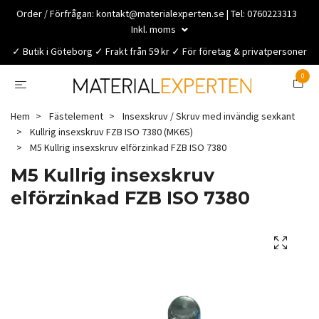
Order / Förfrågan:
kontakt@materialexperten.se
| Tel: 0760223313
Inkl. moms
✓ Butik i Göteborg ✓ Frakt från 59 kr ✓ För företag & privatpersoner
0
Hem
Fästelement
Insexskruv / Skruv med invändig sexkant
Kullrig insexskruv FZB ISO 7380 (MK6S)
M5 Kullrig insexskruv elförzinkad FZB ISO 7380
M5 Kullrig insexskruv
elförzinkad FZB ISO 7380