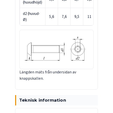
(huvudhöjd)
d2 (huvud-
5,6
7,6
9,5
11
14
Ø)
Längden mäts från undersidan av
knappskallen.
Teknisk information