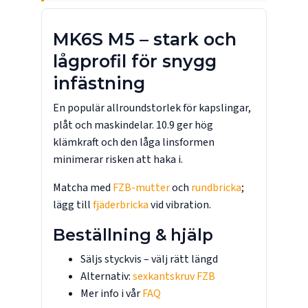
MK6S M5 – stark och
lågprofil för snygg
infästning
En populär allroundstorlek för kapslingar,
plåt och maskindelar. 10.9 ger hög
klämkraft och den låga linsformen
minimerar risken att haka i.
Matcha med
FZB-mutter
och
rundbricka
;
lägg till
fjäderbricka
vid vibration.
Beställning & hjälp
Säljs styckvis – välj rätt längd
Alternativ:
sexkantskruv FZB
Mer info i vår
FAQ