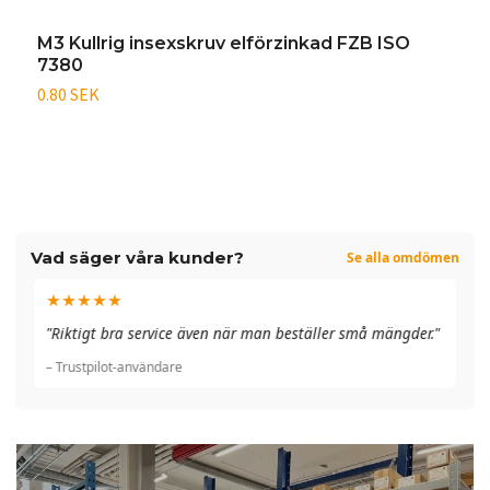
M3 Kullrig insexskruv elförzinkad FZB ISO
M
7380
7
0.80 SEK
0
Vad säger våra kunder?
Se alla omdömen
★★★★★
"A
"Riktigt bra service även när man beställer små mängder."
du
– Trustpilot-användare
– 