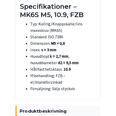
Specifikationer –
MK6S M5, 10.9, FZB
Typ: Kullrig/Knappskalle/lins
insexskruv (MK6S)
Standard: ISO 7380
Dimension:
M5 × 0,8
Insex:
s = 3 mm
Huvudhöjd
k = 2,7 mm
,
huvuddiameter
d2 = 9,5 mm
Hållfasthetsklass:
10.9
Ytbehandling: FZB –
el/blankförzinkad
Försäljning: Säljs styckvis
Produktbeskrivning