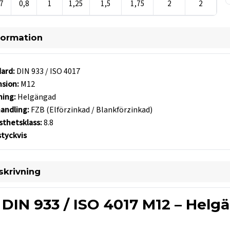
7
0,8
1
1,25
1,5
1,75
2
2
formation
ard:
DIN 933 / ISO 4017
sion:
M12
ing:
Helgängad
andling:
FZB (Elförzinkad / Blankförzinkad)
asthetsklass:
8.8
styckvis
krivning
DIN 933 / ISO 4017 M12 – Helg