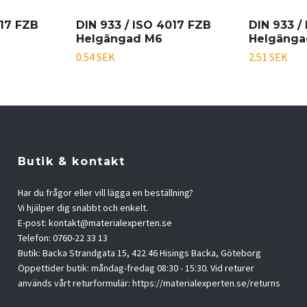
017 FZB
DIN 933 / ISO 4017 FZB
DIN 933 /
Helgängad M6
Helgänga
0.54 SEK
2.51 SEK
Butik & kontakt
Har du frågor eller vill lägga en beställning?
Vi hjälper dig snabbt och enkelt.
E-post:
kontakt@materialexperten.se
Telefon: 0760-22 33 13
Butik: Backa Strandgata 15, 422 46 Hisings Backa, Göteborg
Öppettider butik: måndag-fredag 08:30 - 15:30. Vid returer
används vårt returformulär: https://materialexperten.se/returns