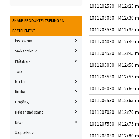
1011202530
M12x25 
1011203030
M12x30 
SNABB PRODUKTFILTRERING 🔍
1011203530
M12x35 
FÄSTELEMENT
1011204030
M12x40 
Insexskruv
Sexkantskruv
1011204530
M12x45 
Plåtskruv
1011205030
M12x50 
Torx
1011205530
M12x55 
Mutter
1011206030
M12x60 
Bricka
1011206530
M12x65 
Fingänga
1011207030
M12x70 
Helgängad stång
Nitar
1011207530
M12x75 
Stoppskruv
1011208030
M12x80 