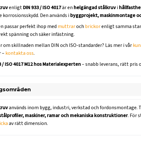
kruv
enligt
DIN 933 / ISO 4017
är en
helgängad stålkruv
i
hållfasthe
 korrosionsskydd. Den används i
byggprojekt, maskinmontage oc
en passar perfekt ihop med
muttrar
och
brickor
enligt samma stan
ekt spänning och säker infästning.
er om skillnaden mellan DIN och ISO-standarder? Läs mer i vår
kun
r –
kontakta oss
.
3 / ISO 4017 M12 hos Materialexperten
– snabb leverans, rätt pris
gsområden
kruv
används inom bygg, industri, verkstad och fordonsmontage. 
 stålprofiler, maskiner, ramar och mekaniska konstruktioner
. För
icka
av rätt dimension.