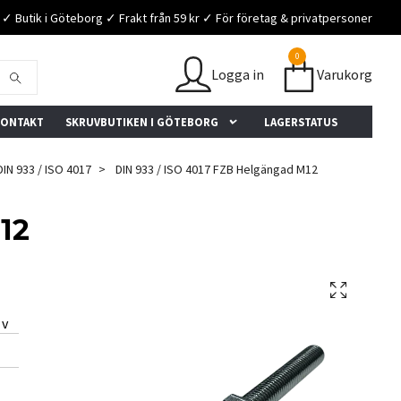
✓ Butik i Göteborg ✓ Frakt från 59 kr ✓ För företag & privatpersoner
0
Logga in
Varukorg
ONTAKT
SKRUVBUTIKEN I GÖTEBORG
LAGERSTATUS
IN 933 / ISO 4017
DIN 933 / ISO 4017 FZB Helgängad M12
12
★★★★★
★★★★★
★★★
Bra sortiment, snabba
"Fantastiskt snabb service!
"Som al
 v
everanser och ingen minsta
Rekommenderas."
Snabba 
eställning!"
sortime
– Trustpilot-användare
 Trustpilot-användare
– Trustp