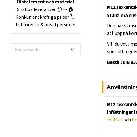
fästelement och material
M12 sexkants
Snabba leveranser 📦 ➝ 🏠
grundläggande
Konkurrenskraftiga priser 🏷️
Till företag & privatpersoner
Den här skruv
att uppnå korr
Vill du veta m
speciallängde
Beställ DIN 93
Användnin
M12 sexkants
infästningar i
mutter
och
br