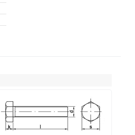
18
M20
M22
M24
M27
M30
27
30
32/34
36
41
46
12
13
14
15
17
19