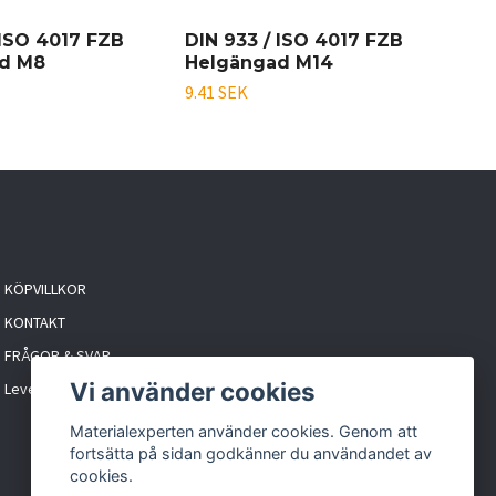
 ISO 4017 FZB
DIN 933 / ISO 4017 FZB
DIN
d M8
Helgängad M14
He
9.41 SEK
9.93
KÖPVILLKOR
KONTAKT
FRÅGOR & SVAR
Vi använder cookies
Leveranstider & frakt
Materialexperten använder cookies. Genom att
fortsätta på sidan godkänner du användandet av
cookies.