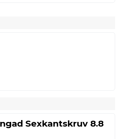
2,5
2,5
2,5
3
3
3,5
ängad Sexkantskruv 8.8