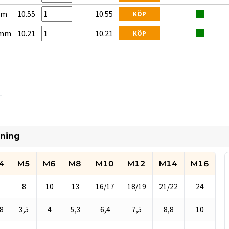
mm
10.55
10.55
KÖP
 mm
10.21
10.21
KÖP
tning
4
M5
M6
M8
M10
M12
M14
M16
M
 933 / ISO 4017 sexkantskruv
7
8
10
13
16/17
18/19
21/22
24
8
3,5
4
5,3
6,4
7,5
8,8
10