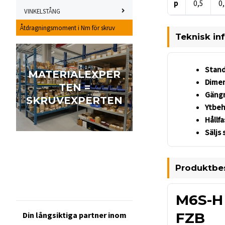
p
0,5
0,
VINKELSTÅNG
Åtdragningsmoment i Nm för skruv
Teknisk in
Stand
MATERIALEXPER
Dimen
TEN =
Gängn
SKRUVEXPERTEN
Ytbeh
Hållf
Säljs 
Produktbes
M6S-H 
FZB
Din långsiktiga partner inom