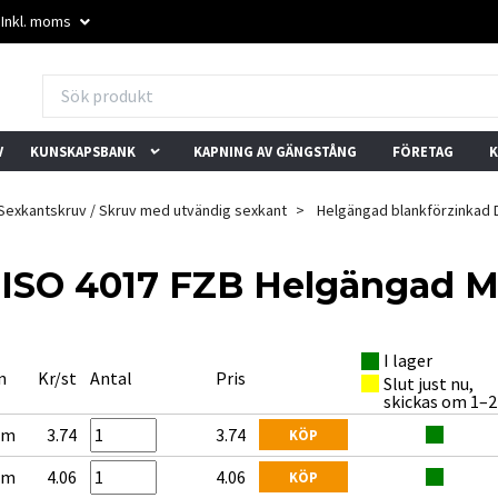
Inkl. moms
V
KUNSKAPSBANK
KAPNING AV GÄNGSTÅNG
FÖRETAG
K
Sexkantskruv / Skruv med utvändig sexkant
Helgängad blankförzinkad D
/ ISO 4017 FZB Helgängad M
I lager
★★★★★
★★★★★
n
Kr/st
Antal
Pris
Slut just nu,
"Mixade skruvar i små
"Trevlig kundservice och
"
skickas om 1–2
mängder? Inget problem
snabba svar. Löste vårt
l
här."
problem direkt."
b
mm
3.74
3.74
KÖP
– Trustpilot-användare
– Trustpilot-användare
–
mm
4.06
4.06
KÖP