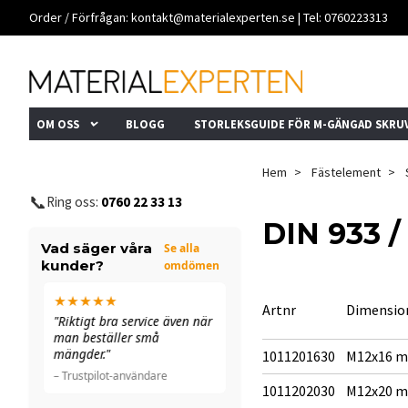
Order / Förfrågan:
kontakt@materialexperten.se
| Tel: 0760223313
OM OSS
BLOGG
STORLEKSGUIDE FÖR M-GÄNGAD SKRU
Hem
Fästelement
📞
Ring oss:
0760 22 33 13
DIN 933 
Vad säger våra
Se alla
kunder?
omdömen
★★★★★
★★★★★
Artnr
Dimensio
n
"Riktigt bra service även när
"Allt funkade bra. De ringde
man beställer små
till och med för att
mängder."
dubbelkolla ett fel."
1011201630
M12x16 
– Trustpilot-användare
– Trustpilot-användare
1011202030
M12x20 