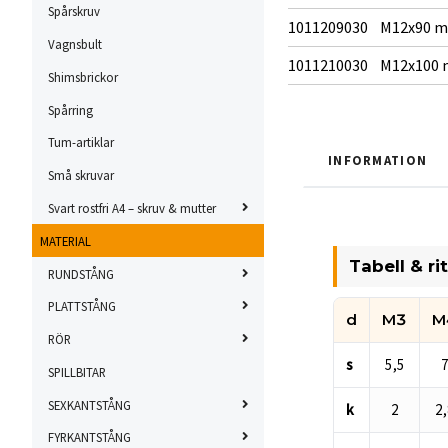
Spårskruv
1011209030
M12x90 
Vagnsbult
1011210030
M12x100
Shimsbrickor
Spårring
Tum-artiklar
INFORMATION
Små skruvar
Svart rostfri A4 – skruv & mutter
MATERIAL
Tabell & ri
RUNDSTÅNG
PLATTSTÅNG
d
M3
M
RÖR
Måttabell för DIN
s
5,5
SPILLBITAR
SEXKANTSTÅNG
k
2
2,
FYRKANTSTÅNG