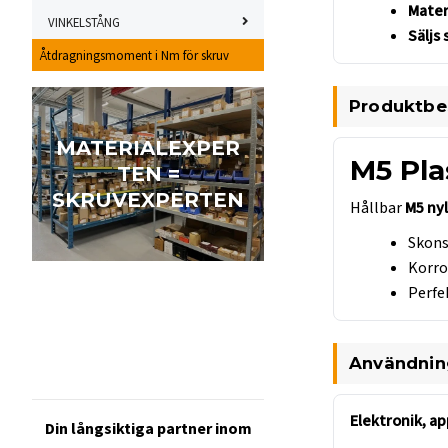
Mater
VINKELSTÅNG
Säljs 
Åtdragningsmoment i Nm för skruv
Produktbe
MATERIALEXPER
M5 Pla
TEN =
SKRUVEXPERTEN
Hållbar
M5 ny
Skons
Korros
Perfe
Användni
Elektronik, a
Din långsiktiga partner inom