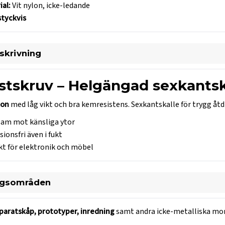
ial:
Vit nylon, icke-ledande
styckvis
skrivning
stskruv – Helgängad sexkantskr
lon
med låg vikt och bra kemresistens. Sexkantskalle för trygg å
am mot känsliga ytor
ionsfri även i fukt
kt för elektronik och möbel
ngsområden
pparatskåp, prototyper, inredning
samt andra icke-metalliska mo