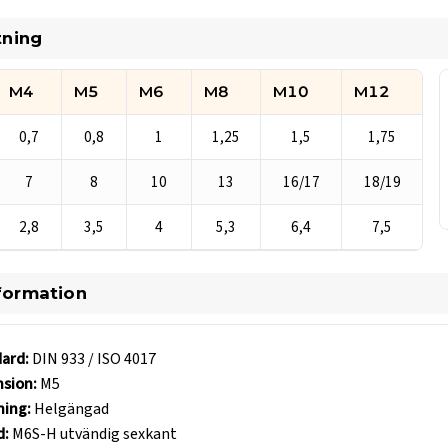
tning
M4
M5
M6
M8
M10
M12
 933 / ISO 4017 plastskruv (M3–M12)
0,7
0,8
1
1,25
1,5
1,75
7
8
10
13
16/17
18/19
2,8
3,5
4
5,3
6,4
7,5
igt underlaget.
formation
ard:
DIN 933 / ISO 4017
sion:
M5
ing:
Helgängad
d:
M6S-H utvändig sexkant