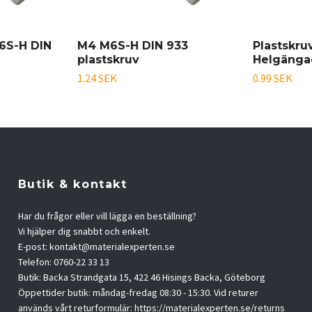
6S-H DIN
M4 M6S-H DIN 933
Plastskru
plastskruv
Helgänga
1.24 SEK
0.99 SEK
Butik & kontakt
Har du frågor eller vill lägga en beställning?
Vi hjälper dig snabbt och enkelt.
E-post:
kontakt@materialexperten.se
Telefon: 0760-22 33 13
Butik: Backa Strandgata 15, 422 46 Hisings Backa, Göteborg
Öppettider butik: måndag-fredag 08:30 - 15:30. Vid returer
används vårt returformulär: https://materialexperten.se/returns