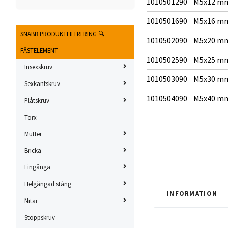
1010501290
M5x12 m
1010501690
M5x16 m
SNABB PRODUKTFILTRERING 🔍
1010502090
M5x20 m
FÄSTELEMENT
1010502590
M5x25 m
Insexskruv
1010503090
M5x30 m
Sexkantskruv
1010504090
M5x40 m
Plåtskruv
Torx
Mutter
Bricka
Fingänga
Helgängad stång
INFORMATION
Nitar
Stoppskruv