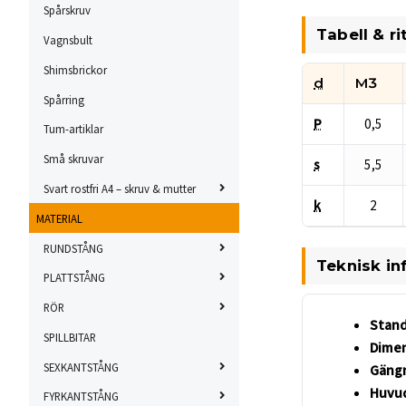
Spårskruv
Tabell & ri
Vagnsbult
Shimsbrickor
d
M3
Spårring
Måttabell för DIN
P
0,5
Tum-artiklar
Små skruvar
s
5,5
Svart rostfri A4 – skruv & mutter
k
2
MATERIAL
Tabellvärden enl
RUNDSTÅNG
Teknisk in
PLATTSTÅNG
RÖR
Stand
SPILLBITAR
Dimen
SEXKANTSTÅNG
Gängn
Huvu
FYRKANTSTÅNG