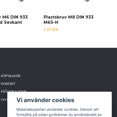
v M6 DIN 933
Plastskruv M8 DIN 933
Pla
d Sexkant
M6S-H
M6
1.75 SEK
2.70
KÖPVILLKOR
KONTAKT
FRÅGOR & SVAR
Vi använder cookies
Leveranstider & frakt
Materialexperten använder cookies. Genom att
fortsätta på sidan godkänner du användandet av