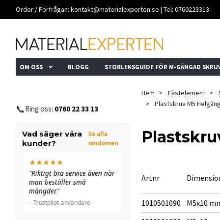
Order / Förfrågan:
kontakt@materialexperten.se
| Tel: 0760223313
OM OSS
BLOGG
STORLEKSGUIDE FÖR M-GÄNGAD SKRU
Hem
Fästelement
Plastskruv M5 Helgäng
📞
Ring oss:
0760 22 33 13
Plastskr
Vad säger våra
Se alla
kunder?
omdömen
★★★★★
★★★★★
n
"Riktigt bra service även när
"Allt funkade bra. De ringde
Artnr
Dimensio
man beställer små
till och med för att
mängder."
dubbelkolla ett fel."
1010501090
M5x10 m
– Trustpilot-användare
– Trustpilot-användare