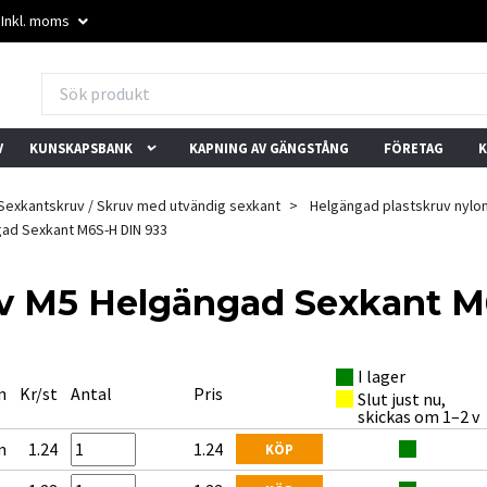
Inkl. moms
V
KUNSKAPSBANK
KAPNING AV GÄNGSTÅNG
FÖRETAG
K
Sexkantskruv / Skruv med utvändig sexkant
Helgängad plastskruv nylon
ad Sexkant M6S-H DIN 933
uv M5 Helgängad Sexkant M
★★★★★
★★★★★
I lager
"Mixade skruvar i små
"Trevlig kundservice och
"
n
Kr/st
Antal
Pris
Slut just nu,
mängder? Inget problem
snabba svar. Löste vårt
l
skickas om 1–2 v
här."
problem direkt."
b
m
1.24
1.24
– Trustpilot-användare
– Trustpilot-användare
–
KÖP