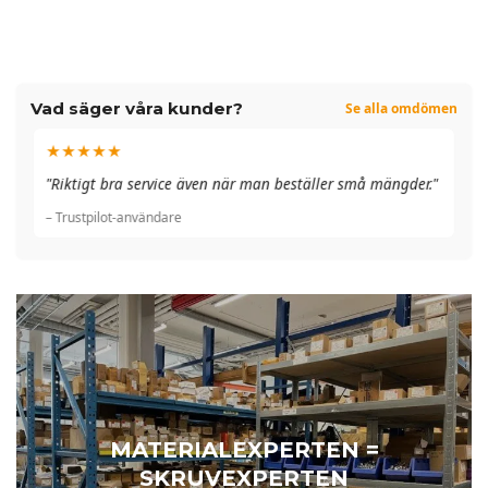
Vad säger våra kunder?
Se alla omdömen
★★★★★
"A
"Riktigt bra service även när man beställer små mängder."
du
– Trustpilot-användare
– 
MATERIALEXPERTEN =
SKRUVEXPERTEN