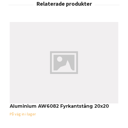
Aluminium AW6082 Fyrkantstång 20x20
A
1
På väg in i lager