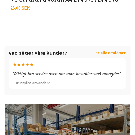
25.00 SEK
3
Vad säger våra kunder?
Se alla omdömen
★★★★★
"A
"Riktigt bra service även när man beställer små mängder."
du
– Trustpilot-användare
– 