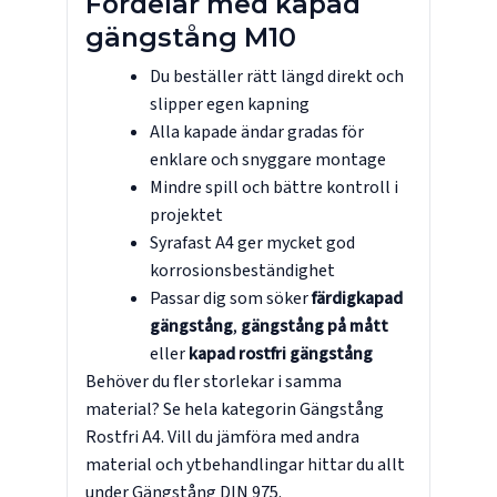
Fördelar med kapad
gängstång M10
Du beställer rätt längd direkt och
slipper egen kapning
Alla kapade ändar gradas för
enklare och snyggare montage
Mindre spill och bättre kontroll i
projektet
Syrafast A4 ger mycket god
korrosionsbeständighet
Passar dig som söker
färdigkapad
gängstång
,
gängstång på mått
eller
kapad rostfri gängstång
Behöver du fler storlekar i samma
material? Se hela kategorin
Gängstång
Rostfri A4
. Vill du jämföra med andra
material och ytbehandlingar hittar du allt
under
Gängstång DIN 975
.