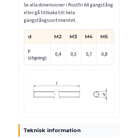
Se alla dimensioner i
Rostfri A4 gängstång
eller gå tillbaka till
hela
gängstångssortimentet
.
d
M2
M3
M4
M5
M6
M
p
0,4
0,5
0,7
0,8
1
1,2
(stigning)
Teknisk information