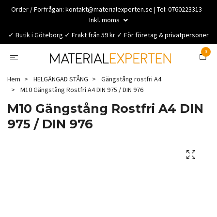
Order / Förfrågan:
kontakt@materialexperten.se
| Tel: 0760223313
Inkl. moms
✓ Butik i Göteborg ✓ Frakt från 59 kr ✓ För företag & privatpersoner
0
Hem
HELGÄNGAD STÅNG
Gängstång rostfri A4
M10 Gängstång Rostfri A4 DIN 975 / DIN 976
M10 Gängstång Rostfri A4 DIN
975 / DIN 976