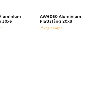
Aluminium
AW6060 Aluminium
AW
g 30x6
Plattstång 20x8
Pla
er
På väg in i lager
På vä