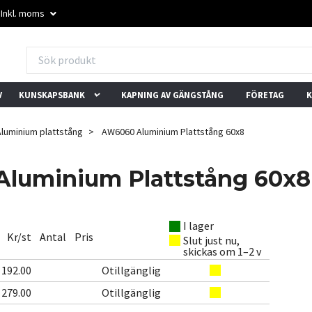
Inkl. moms
V
KUNSKAPSBANK
KAPNING AV GÄNGSTÅNG
FÖRETAG
K
Aluminium plattstång
AW6060 Aluminium Plattstång 60x8
luminium Plattstång 60x8
I lager
★★★★★
★★★★★
Kr/st
Antal
Pris
Slut just nu,
"Mixade skruvar i små
"Trevlig kundservice och
"
skickas om 1–2 v
mängder? Inget problem
snabba svar. Löste vårt
l
192.00
Otillgänglig
här."
problem direkt."
b
– Trustpilot-användare
– Trustpilot-användare
–
279.00
Otillgänglig