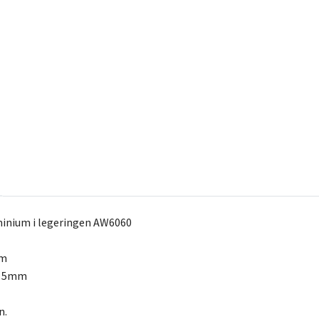
minium i legeringen AW6060
mm
/- 5mm
n.