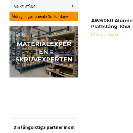
VINKELSTÅNG
Åtdragningsmoment i Nm för skruv
AW6060 Alumin
Plattstång 10x3
På väg in i lager
MATERIALEXPER
TEN =
SKRUVEXPERTEN
Din långsiktiga partner inom