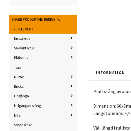
SNABB PRODUKTFILTRERING 🔍
FÄSTELEMENT
Insexskruv
Sexkantskruv
Plåtskruv
Torx
INFORMATION
Mutter
Bricka
Plattstång av alu
Fingänga
Dimension: 60x8
Helgängad stång
Längdtolerans: +
Nitar
Stoppskruv
Välj längd i rullista