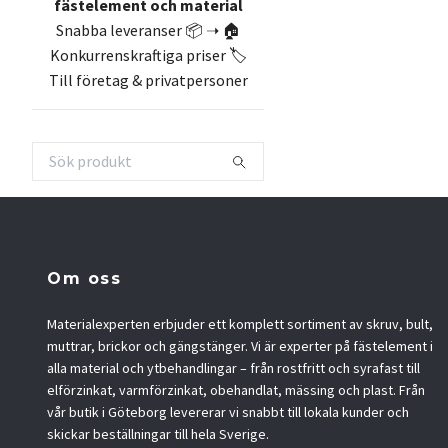
fästelement och material
Snabba leveranser 📦 ➝ 🏠
Konkurrenskraftiga priser 🏷️
Till företag & privatpersoner
Om oss
Materialexperten erbjuder ett komplett sortiment av skruv, bult,
muttrar, brickor och gängstänger. Vi är experter på fästelement i
alla material och ytbehandlingar – från rostfritt och syrafast till
elförzinkat, varmförzinkat, obehandlat, mässing och plast. Från
vår butik i Göteborg levererar vi snabbt till lokala kunder och
skickar beställningar till hela Sverige.