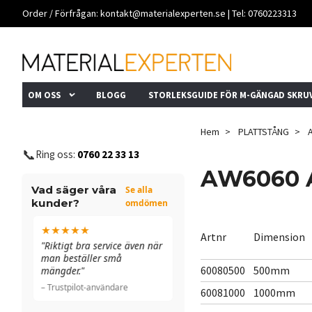
Order / Förfrågan:
kontakt@materialexperten.se
| Tel: 0760223313
OM OSS
BLOGG
STORLEKSGUIDE FÖR M-GÄNGAD SKRU
Hem
PLATTSTÅNG
📞
Ring oss:
0760 22 33 13
AW6060 A
Vad säger våra
Se alla
kunder?
omdömen
★★★★★
★★★★★
Artnr
Dimension
n
"Riktigt bra service även när
"Allt funkade bra. De ringde
man beställer små
till och med för att
60080500
500mm
mängder."
dubbelkolla ett fel."
– Trustpilot-användare
– Trustpilot-användare
60081000
1000mm