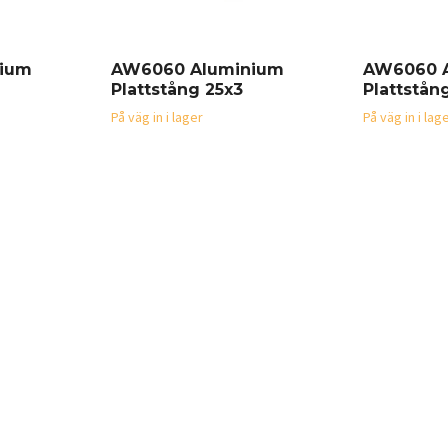
ium
AW6060 Aluminium
AW6060 
Plattstång 25x3
Plattstån
På väg in i lager
På väg in i lag