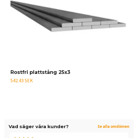
Rostfri plattstång 25x3
R
542.43 SEK
4
Vad säger våra kunder?
Se alla omdömen