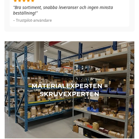
★★★★★
"Bra sortiment, snabba leveranser och ingen minsta
"F
beställning!"
– 
– Trustpilot-användare
MATERIALEXPERTEN =
SKRUVEXPERTEN