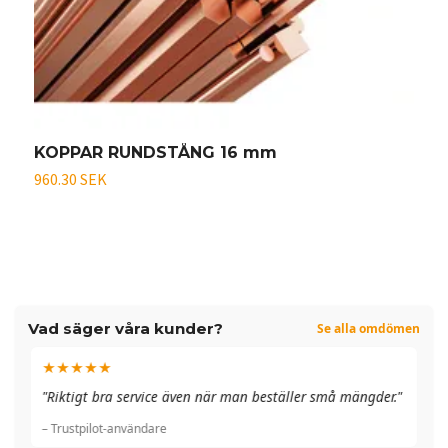
KOPPAR RUNDSTÅNG 16 mm
960.30 SEK
9
Vad säger våra kunder?
Se alla omdömen
★★★★★
"A
"Riktigt bra service även när man beställer små mängder."
du
– Trustpilot-användare
– 