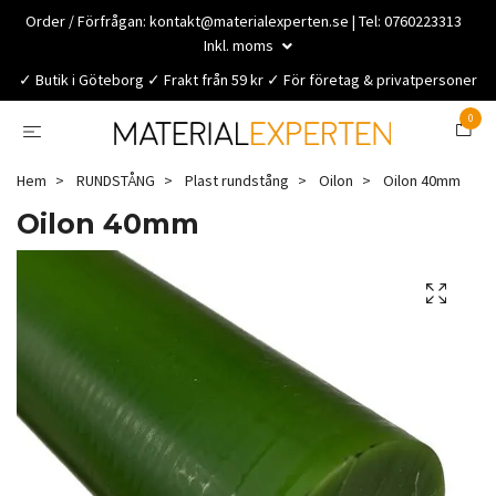
Order / Förfrågan:
kontakt@materialexperten.se
| Tel: 0760223313
Inkl. moms
✓ Butik i Göteborg ✓ Frakt från 59 kr ✓ För företag & privatpersoner
0
Hem
RUNDSTÅNG
Plast rundstång
Oilon
Oilon 40mm
Oilon 40mm