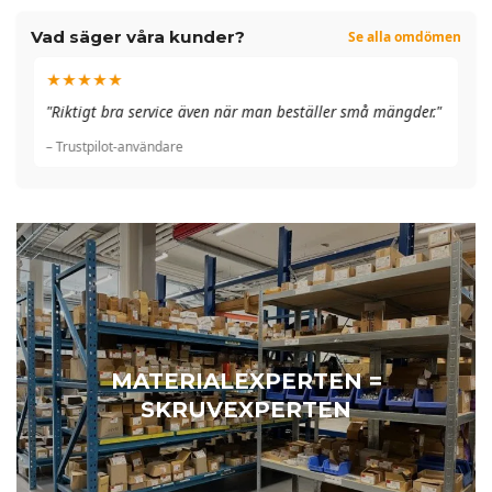
Vad säger våra kunder?
Se alla omdömen
★★★★★
"A
"Riktigt bra service även när man beställer små mängder."
du
– Trustpilot-användare
– 
MATERIALEXPERTEN =
SKRUVEXPERTEN