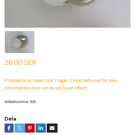
28.00 SEK
Produkten är tyvärr slut i lager. :( Kontakta oss för mer
information eller om du vill ha en offert!
Artikelnummer:
820
Dela