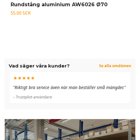
Rundstång aluminium AW6026 Ø70
O
55.00 SEK
På
Vad säger våra kunder?
Se alla omdömen
★★★★★
"A
"Riktigt bra service även när man beställer små mängder."
du
– Trustpilot-användare
– 