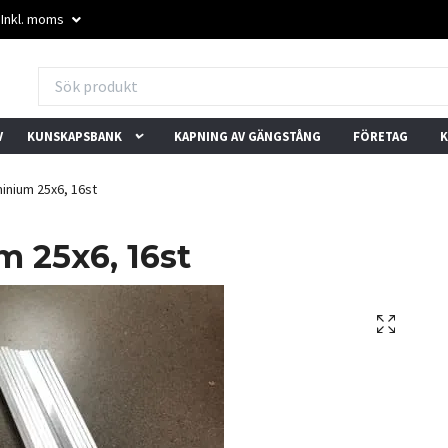
Inkl. moms
V
KUNSKAPSBANK
KAPNING AV GÄNGSTÅNG
FÖRETAG
K
inium 25x6, 16st
 25x6, 16st
★★★★★
★★★★★
"Mixade skruvar i små
"Trevlig kundservice och
"
mängder? Inget problem
snabba svar. Löste vårt
l
här."
problem direkt."
b
– Trustpilot-användare
– Trustpilot-användare
–