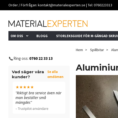
Order / Förfrågan:
kontakt@materialexperten.se
| Tel: 0760223313
OM OSS
BLOGG
STORLEKSGUIDE FÖR M-GÄNGAD SKRU
Hem
Spillbitar
Alum
📞
Ring oss:
0760 22 33 13
Aluminium
Vad säger våra
Se alla
kunder?
omdömen
★★★★★
★★★★★
n
"Riktigt bra service även när
"Allt funkade bra. De ringde
man beställer små
till och med för att
mängder."
dubbelkolla ett fel."
– Trustpilot-användare
– Trustpilot-användare