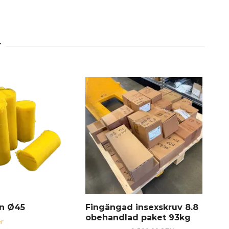
an Ø45
Fingängad insexskruv 8.8
obehandlad paket 93kg
er