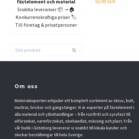
55.00 SEK
fästelement och material
Snabba leveranser 📦 ➝ 🏠
Konkurrenskraftiga priser 🏷️
Till företag & privatpersoner
Om oss
Materialexperten erbjuder ett komplett sortiment av skruv, bult,
muttrar, brickor och gängstänger. Vi är experter på fästelement i
alla material och ytbehandlingar – från rostfritt och syrafast till
elförzinkat, varmförzinkat, obehandlat, mässing och plast. Från
vår butik i Göteborg levererar vi snabbt till lokala kunder och
skickar beställningar till hela Sverige.