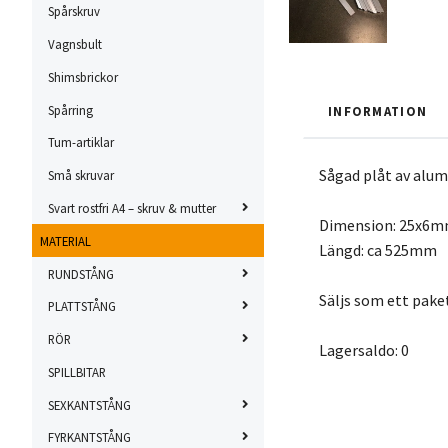
Spårskruv
Vagnsbult
Shimsbrickor
Spårring
INFORMATION
Tum-artiklar
Sågad plåt av alu
Små skruvar
Svart rostfri A4 – skruv & mutter
Dimension: 25x6
MATERIAL
Längd: ca 525mm
RUNDSTÅNG
Säljs som ett pake
PLATTSTÅNG
RÖR
Lagersaldo: 0
SPILLBITAR
SEXKANTSTÅNG
FYRKANTSTÅNG