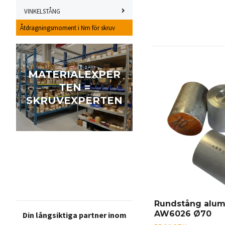
VINKELSTÅNG
Åtdragningsmoment i Nm för skruv
MATERIALEXPER
TEN =
SKRUVEXPERTEN
Rundstång alum
AW6026 Ø70
Din långsiktiga partner inom