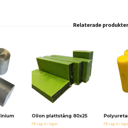
inium
Oilon plattstång 80x25
Polyuret
På väg in i lager
På väg in i lag