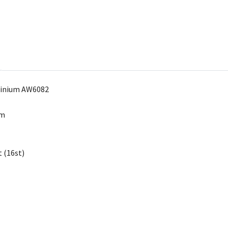
minium AW6082
mm
t (16st)