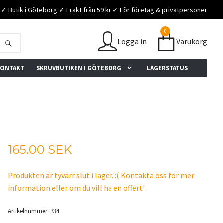
✓ Butik i Göteborg ✓ Frakt från 59 kr ✓ För företag & privatpersoner
0
Logga in
Varukorg
ONTAKT
SKRUVBUTIKEN I GÖTEBORG
LAGERSTATUS
165.00 SEK
★★★★★
★★★★★
★★★
Produkten är tyvärr slut i lager. :( Kontakta oss för mer
Bra sortiment, snabba
"Fantastiskt snabb service!
"Som al
everanser och ingen minsta
Rekommenderas."
Snabba 
information eller om du vill ha en offert!
eställning!"
sortime
– Trustpilot-användare
 Trustpilot-användare
– Trustp
Artikelnummer:
734