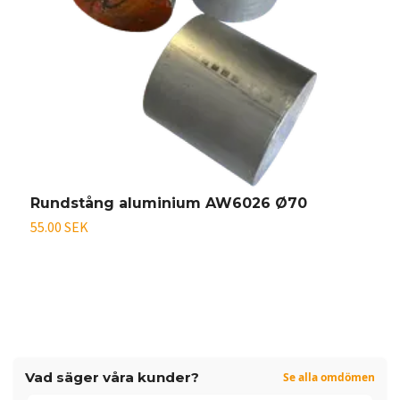
Rundstång aluminium AW6026 Ø70
O
55.00 SEK
På
Vad säger våra kunder?
Se alla omdömen