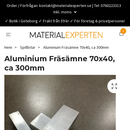
Order / Förfrågan:
kontakt@materialexperten.se
| Tel: 0760223313
Inkl. moms
✓ Butik i Göteborg ✓ Frakt från 59 kr ✓ För företag & privatpersoner
0
Hem
Spillbitar
Aluminium Fräsämne 70x40, ca 300mm
Aluminium Fräsämne 70x40,
ca 300mm