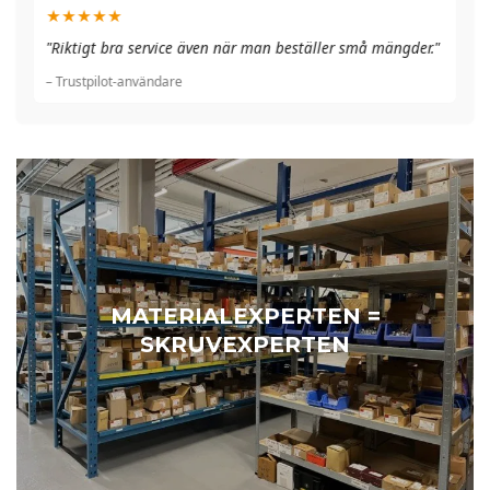
★★★★★
"A
"Riktigt bra service även när man beställer små mängder."
du
– Trustpilot-användare
– 
MATERIALEXPERTEN =
SKRUVEXPERTEN