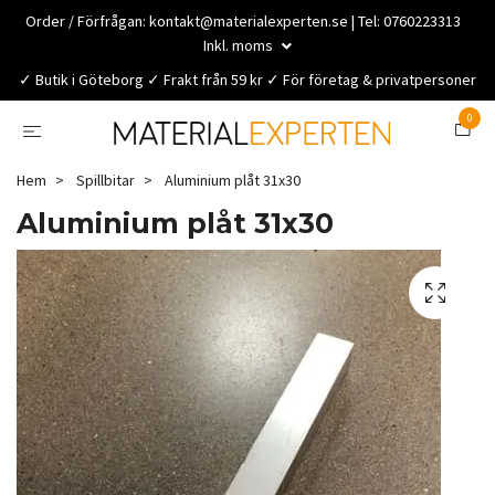
Order / Förfrågan:
kontakt@materialexperten.se
| Tel: 0760223313
Inkl. moms
✓ Butik i Göteborg ✓ Frakt från 59 kr ✓ För företag & privatpersoner
0
Hem
Spillbitar
Aluminium plåt 31x30
Aluminium plåt 31x30