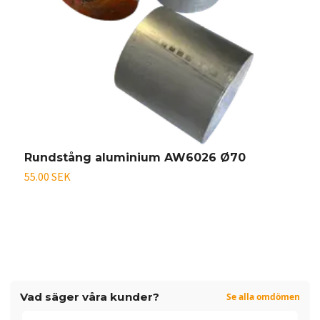
Rundstång aluminium AW6026 Ø70
O
55.00 SEK
På
Vad säger våra kunder?
Se alla omdömen