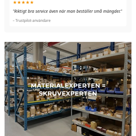
★★★★★
"A
"Riktigt bra service även när man beställer små mängder."
du
– Trustpilot-användare
– 
MATERIALEXPERTEN =
SKRUVEXPERTEN