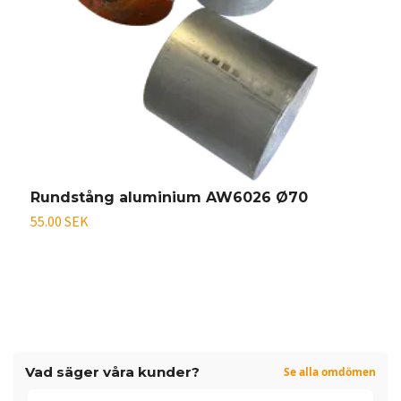
Rundstång aluminium AW6026 Ø70
O
55.00 SEK
På
Vad säger våra kunder?
Se alla omdömen