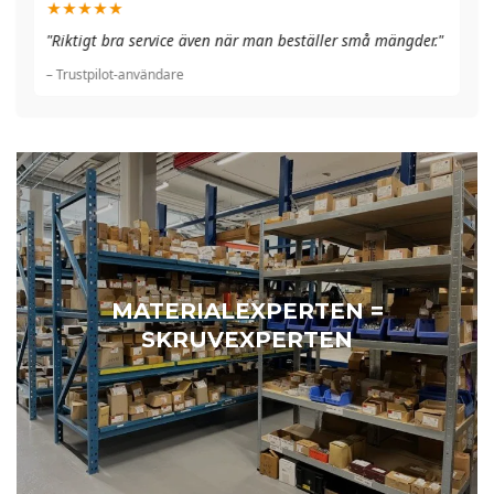
★★★★★
"A
"Riktigt bra service även när man beställer små mängder."
du
– Trustpilot-användare
– 
MATERIALEXPERTEN =
SKRUVEXPERTEN