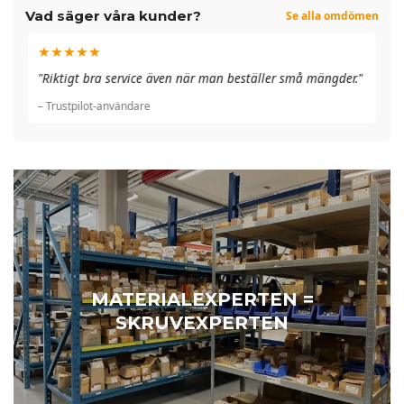
Vad säger våra kunder?
Se alla omdömen
★★★★★
"A
"Riktigt bra service även när man beställer små mängder."
du
– Trustpilot-användare
– 
MATERIALEXPERTEN =
SKRUVEXPERTEN