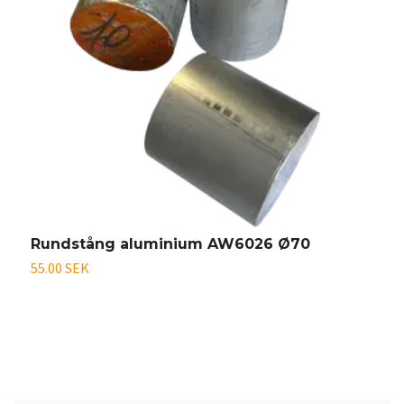
Rundstång aluminium AW6026 Ø70
O
55.00 SEK
På