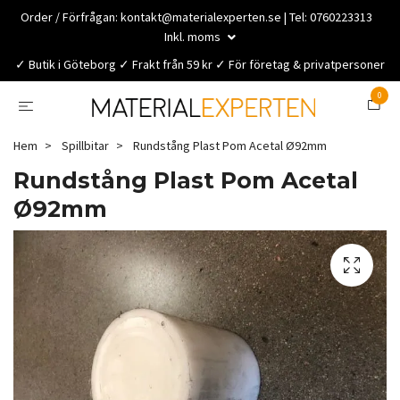
Order / Förfrågan:
kontakt@materialexperten.se
| Tel: 0760223313
Inkl. moms
✓ Butik i Göteborg ✓ Frakt från 59 kr ✓ För företag & privatpersoner
0
Hem
Spillbitar
Rundstång Plast Pom Acetal Ø92mm
Rundstång Plast Pom Acetal
Ø92mm