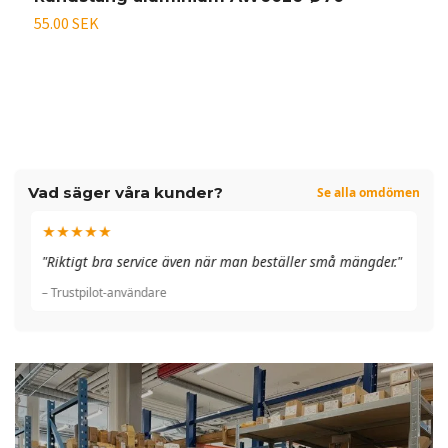
55.00 SEK
På
Vad säger våra kunder?
Se alla omdömen
★★★★★
"A
"Riktigt bra service även när man beställer små mängder."
du
– Trustpilot-användare
– 