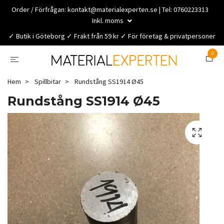
Order / Förfrågan:
kontakt@materialexperten.se
| Tel: 0760223313
Inkl. moms
✓ Butik i Göteborg ✓ Frakt från 59 kr ✓ För företag & privatpersoner
0
Hem
Spillbitar
Rundstång SS1914 Ø45
Rundstång SS1914 Ø45