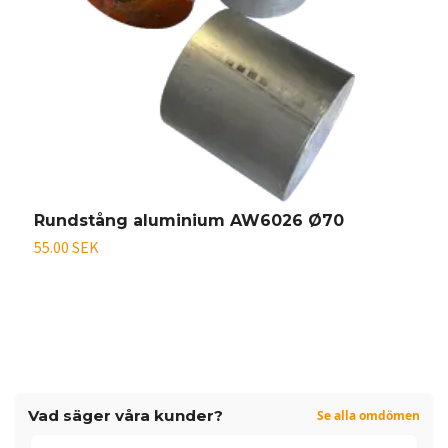
Rundstång aluminium AW6026 Ø70
O
55.00 SEK
På
Vad säger våra kunder?
Se alla omdömen