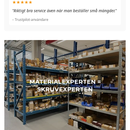
★★★★★
"A
"Riktigt bra service även när man beställer små mängder."
du
– Trustpilot-användare
– 
MATERIALEXPERTEN =
SKRUVEXPERTEN