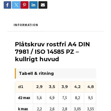
INFORMATION
Plåtskruv rostfri A4 DIN
7981 / ISO 14585 PZ –
kullrigt huvud
Tabell & ritning
d1
2,9
3,5
3,9
4,2
4,8
5,5
Måttabell för plåtskruv rostfri A4 DIN 7981 PZ Pozidrive kullr
d2 max
5,6
6,9
7,5
8,2
9,5
10,8
k max
2,2
2,6
2,8
3,05
3,55
3,95