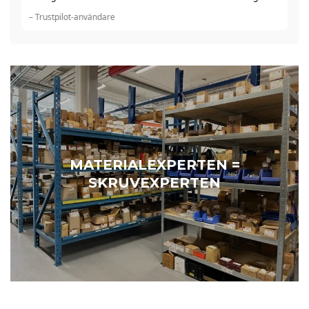
du
– Trustpilot-användare
– 
MATERIALEXPERTEN =
SKRUVEXPERTEN