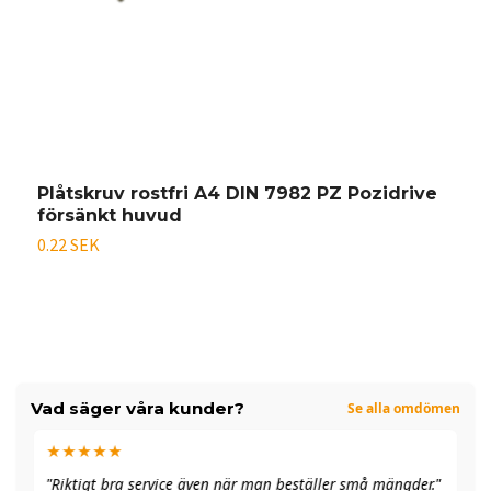
Plåtskruv rostfri A4 DIN 7982 PZ Pozidrive
P
försänkt huvud
k
0.22 SEK
0
Vad säger våra kunder?
Se alla omdömen
★★★★★
"A
"Riktigt bra service även när man beställer små mängder."