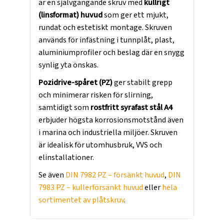
är en självgängande skruv med
kullrigt
(linsformat) huvud
som ger ett mjukt,
rundat och estetiskt montage. Skruven
används för infästning i tunnplåt, plast,
aluminiumprofiler och beslag där en snygg
synlig yta önskas.
Pozidrive-spåret (PZ)
ger stabilt grepp
och minimerar risken för slirning,
samtidigt som
rostfritt syrafast stål A4
erbjuder högsta korrosionsmotstånd även
i marina och industriella miljöer. Skruven
är idealisk för utomhusbruk, VVS och
elinstallationer.
Se även
DIN 7982 PZ – försänkt huvud
,
DIN
7983 PZ – kullerförsänkt huvud
eller
hela
sortimentet av plåtskruv
.