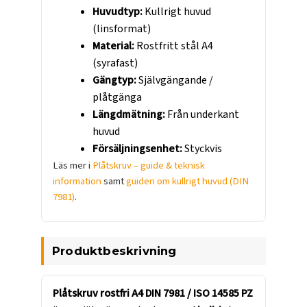
Huvudtyp:
Kullrigt huvud
(linsformat)
Material:
Rostfritt stål A4
(syrafast)
Gängtyp:
Självgängande /
plåtgänga
Längdmätning:
Från underkant
huvud
Försäljningsenhet:
Styckvis
Läs mer i
Plåtskruv – guide & teknisk
information
samt
guiden om kullrigt huvud (DIN
7981)
.
Produktbeskrivning
Plåtskruv rostfri A4 DIN 7981 / ISO 14585 PZ