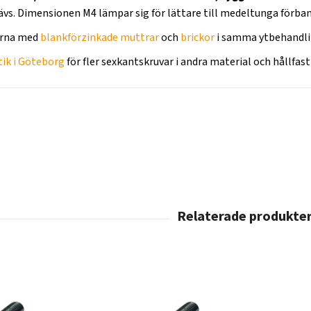
ävs. Dimensionen M4 lämpar sig för lättare till medeltunga förban
ärna med
blankförzinkade muttrar
och
brickor
i samma ytbehandli
tik i Göteborg
för fler sexkantskruvar i andra material och hållfas