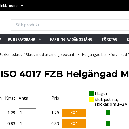
Inkl. moms
V
KUNSKAPSBANK
KAPNING AV GÄNGSTÅNG
FÖRETAG
K
Sexkantskruv / Skruv med utvändig sexkant
Helgängad blankförzinkad D
/ ISO 4017 FZB Helgängad 
I lager
★★★★★
★★★★★
n
Kr/st
Antal
Pris
Slut just nu,
"Mixade skruvar i små
"Trevlig kundservice och
"
skickas om 1–2 v
mängder? Inget problem
snabba svar. Löste vårt
l
här."
problem direkt."
b
1.29
1.29
KÖP
– Trustpilot-användare
– Trustpilot-användare
–
0.83
0.83
KÖP