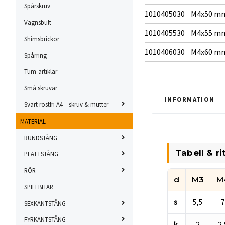
Spårskruv
1010405030
M4x50 m
Vagnsbult
1010405530
M4x55 m
Shimsbrickor
1010406030
M4x60 m
Spårring
Tum-artiklar
Små skruvar
INFORMATION
Svart rostfri A4 – skruv & mutter
MATERIAL
RUNDSTÅNG
Tabell & ri
PLATTSTÅNG
RÖR
d
M3
M
SPILLBITAR
s
5,5
7
SEXKANTSTÅNG
FYRKANTSTÅNG