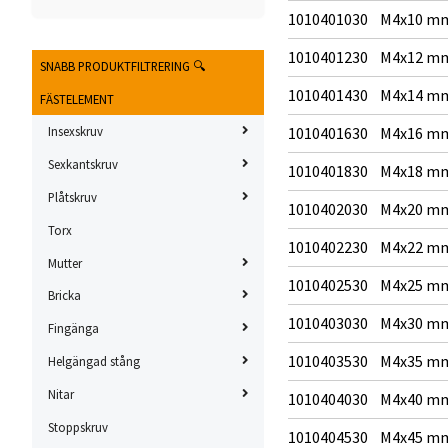
1010401030
M4x10 m
1010401230
M4x12 m
SNABB PRODUKTFILTRERING 🔍
1010401430
M4x14 m
FÄSTELEMENT
1010401630
M4x16 m
Insexskruv
Sexkantskruv
1010401830
M4x18 m
Plåtskruv
1010402030
M4x20 m
Torx
1010402230
M4x22 m
Mutter
1010402530
M4x25 m
Bricka
1010403030
M4x30 m
Fingänga
1010403530
M4x35 m
Helgängad stång
Nitar
1010404030
M4x40 m
Stoppskruv
1010404530
M4x45 m