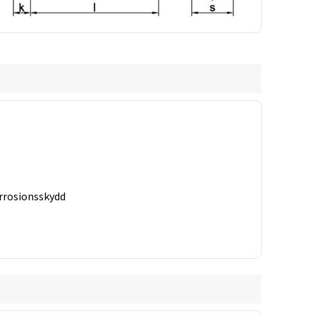
13
14
15
17
19
5
2,5
2,5
3
3
3,5
orrosionsskydd