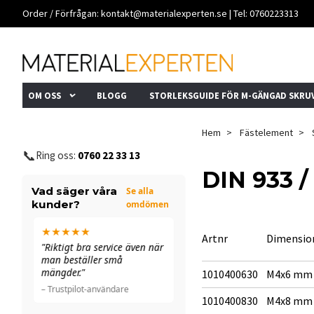
Order / Förfrågan:
kontakt@materialexperten.se
| Tel: 0760223313
OM OSS
BLOGG
STORLEKSGUIDE FÖR M-GÄNGAD SKRU
Hem
Fästelement
📞
Ring oss:
0760 22 33 13
DIN 933 
Vad säger våra
Se alla
kunder?
omdömen
★★★★★
★★★★★
Artnr
Dimensio
n
"Riktigt bra service även när
"Allt funkade bra. De ringde
man beställer små
till och med för att
mängder."
dubbelkolla ett fel."
1010400630
M4x6 mm
– Trustpilot-användare
– Trustpilot-användare
1010400830
M4x8 mm