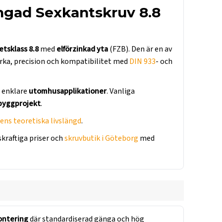
ngad Sexkantskruv 8.8
etsklass 8.8
med
elförzinkad yta
(FZB). Den är en av
yrka, precision och kompatibilitet med
DIN 933
- och
 enklare
utomhusapplikationer
. Vanliga
 byggprojekt
.
ens teoretiska livslängd
.
kraftiga priser och
skruvbutik i Göteborg
med
ontering
där standardiserad gänga och hög