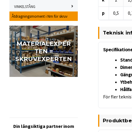
k
2
2,
VINKELSTÅNG
p
0,5
0,
Åtdragningsmoment i Nm för skruv
Teknisk in
MATERIALEXPER
Specifikatione
TEN =
SKRUVEXPERTEN
Stand
Dimen
Gängn
Ytbeh
Hållf
För fler teknis
Produktbe
Din långsiktiga partner inom