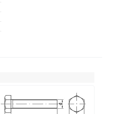
8
M20
M22
M24
M27
M30
30
32/34
36
41
46