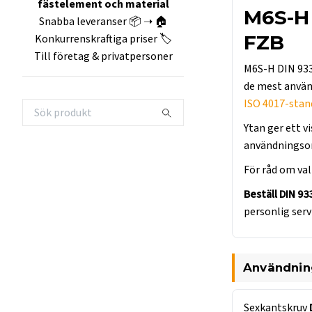
fästelement och material
M6S-H 
Snabba leveranser 📦 ➝ 🏠
FZB
Konkurrenskraftiga priser 🏷️
Till företag & privatpersoner
M6S-H DIN 933
de mest anvä
ISO 4017-stan
Ytan ger ett v
användningso
För råd om val 
Beställ DIN 93
personlig serv
Användni
Sexkantskruv