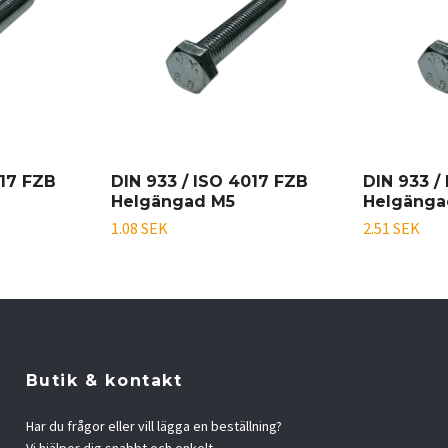
017 FZB
DIN 933 / ISO 4017 FZB
DIN 933 /
Helgängad M5
Helgänga
1.08 SEK
2.51 SEK
Butik & kontakt
Har du frågor eller vill lägga en beställning?