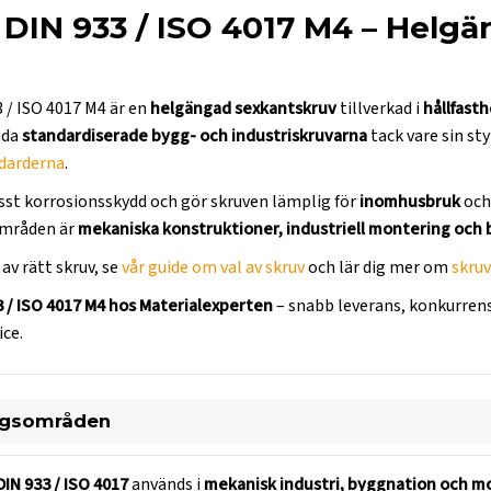
DIN 933 / ISO 4017 M4 – Helgä
 / ISO 4017 M4 är en
helgängad sexkantskruv
tillverkad i
hållfasth
nda
standardiserade bygg- och industriskruvarna
tack vare sin st
darderna
.
isst korrosionsskydd och gör skruven lämplig för
inomhusbruk
och
mråden är
mekaniska konstruktioner, industriell montering och
av rätt skruv, se
vår guide om val av skruv
och lär dig mer om
skruv
3 / ISO 4017 M4 hos Materialexperten
– snabb leverans, konkurrens
ice.
ngsområden
DIN 933 / ISO 4017
används i
mekanisk industri, byggnation och m