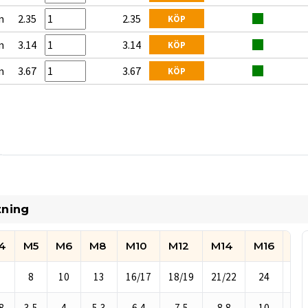
m
2.35
2.35
KÖP
m
3.14
3.14
KÖP
m
3.67
3.67
KÖP
tning
4
M5
M6
M8
M10
M12
M14
M16
M1
8
10
13
16/17
18/19
21/22
24
27