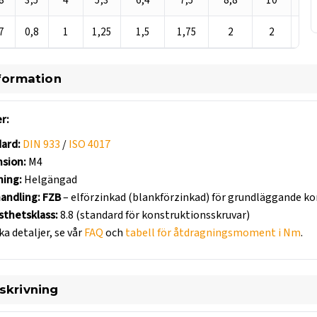
8
3,5
4
5,3
6,4
7,5
8,8
10
12
7
0,8
1
1,25
1,5
1,75
2
2
2,
formation
r:
ard:
DIN 933
/
ISO 4017
sion:
M4
ing:
Helgängad
andling:
FZB
– elförzinkad (blankförzinkad) för grundläggande k
asthetsklass:
8.8 (standard för konstruktionsskruvar)
ka detaljer, se vår
FAQ
och
tabell för åtdragningsmoment i Nm
.
skrivning