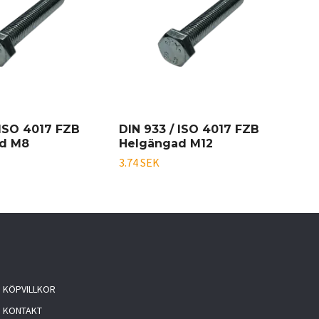
 ISO 4017 FZB
DIN 933 / ISO 4017 FZB
DIN
d M8
Helgängad M12
He
3.74 SEK
9.41
KÖPVILLKOR
KONTAKT