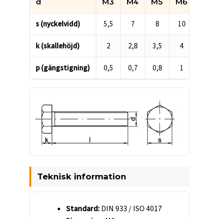
d
M3
M4
M5
M6
M8
Måttabell för DIN 933 / ISO 4017 helgängad sexkantskruv M6
s (nyckelvidd)
5,5
7
8
10
13
k (skallehöjd)
2
2,8
3,5
4
5,3
p (gängstigning)
0,5
0,7
0,8
1
1,25
Teknisk information
Standard:
DIN 933 / ISO 4017