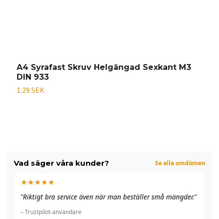
A4 Syrafast Skruv Helgängad Sexkant M3
D
DIN 933
S
1.29 SEK
2
Vad säger våra kunder?
Se alla omdömen
★★★★★
"A
"Riktigt bra service även när man beställer små mängder."
du
– Trustpilot-användare
– 