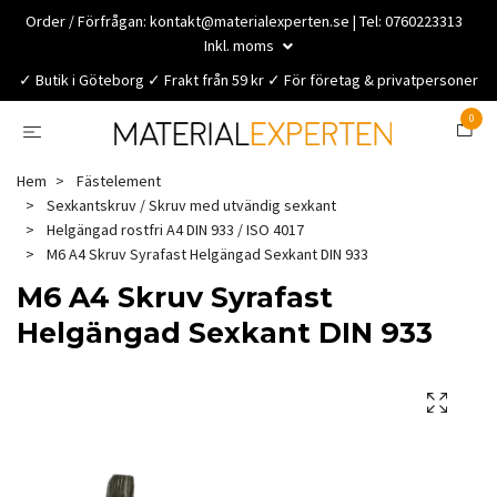
Order / Förfrågan:
kontakt@materialexperten.se
| Tel: 0760223313
Inkl. moms
✓ Butik i Göteborg ✓ Frakt från 59 kr ✓ För företag & privatpersoner
0
Hem
Fästelement
Sexkantskruv / Skruv med utvändig sexkant
Helgängad rostfri A4 DIN 933 / ISO 4017
M6 A4 Skruv Syrafast Helgängad Sexkant DIN 933
M6 A4 Skruv Syrafast
Helgängad Sexkant DIN 933