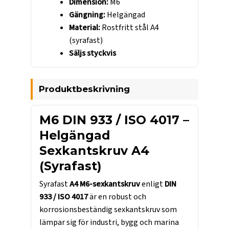
Dimension:
M6
Gängning:
Helgängad
Material:
Rostfritt stål A4
(syrafast)
Säljs styckvis
Produktbeskrivning
M6 DIN 933 / ISO 4017 –
Helgängad
Sexkantskruv A4
(Syrafast)
Syrafast
A4 M6-sexkantskruv
enligt
DIN
933 / ISO 4017
är en robust och
korrosionsbeständig sexkantskruv som
lämpar sig för industri, bygg och marina