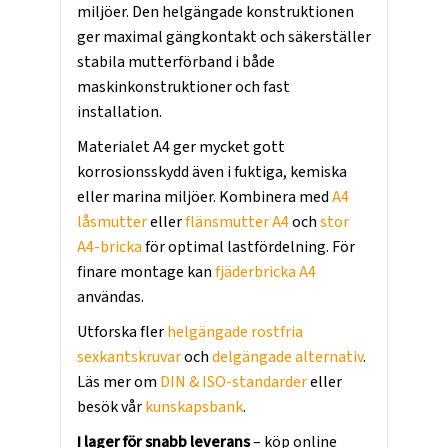
miljöer. Den helgängade konstruktionen
ger maximal gängkontakt och säkerställer
stabila mutterförband i både
maskinkonstruktioner och fast
installation.
Materialet A4 ger mycket gott
korrosionsskydd även i fuktiga, kemiska
eller marina miljöer. Kombinera med
A4
låsmutter
eller
flänsmutter A4
och
stor
A4-bricka
för optimal lastfördelning. För
finare montage kan
fjäderbricka A4
användas.
Utforska fler
helgängade rostfria
sexkantskruvar
och
delgängade alternativ
.
Läs mer om
DIN & ISO-standarder
eller
besök vår
kunskapsbank
.
I lager för snabb leverans
– köp online