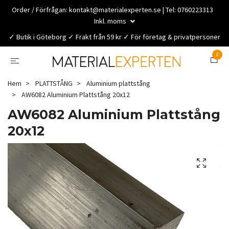
Order / Förfrågan:
kontakt@materialexperten.se
| Tel: 0760223313
Inkl. moms
✓ Butik i Göteborg ✓ Frakt från 59 kr ✓ För företag & privatpersoner
0
Hem
PLATTSTÅNG
Aluminium plattstång
AW6082 Aluminium Plattstång 20x12
AW6082 Aluminium Plattstång
20x12