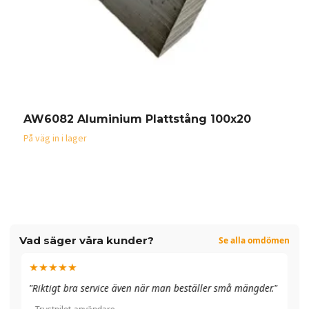
AW6082 Aluminium Plattstång 100x20
A
På väg in i lager
På
Vad säger våra kunder?
Se alla omdömen
★★★★★
"A
"Riktigt bra service även när man beställer små mängder."
du