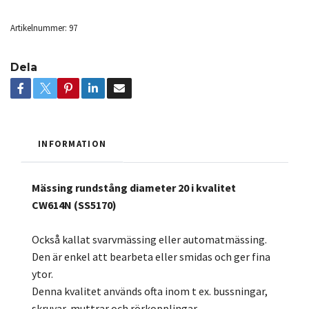
Artikelnummer:
97
Dela
INFORMATION
Mässing rundstång diameter 20 i kvalitet
CW614N (SS5170)
Också kallat svarvmässing eller automatmässing.
Den är enkel att bearbeta eller smidas och ger fina
ytor.
Denna kvalitet används ofta inom t ex. bussningar,
skruvar, muttrar och rörkopplingar.