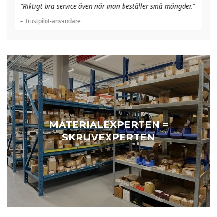
"A
"Riktigt bra service även när man beställer små mängder."
du
– Trustpilot-användare
– 
MATERIALEXPERTEN =
SKRUVEXPERTEN