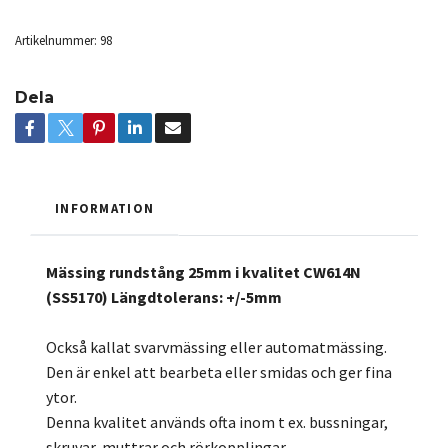
Artikelnummer:
98
Dela
INFORMATION
Mässing rundstång 25mm i kvalitet CW614N
(SS5170) Längdtolerans: +/-5mm
Också kallat svarvmässing eller automatmässing.
Den är enkel att bearbeta eller smidas och ger fina
ytor.
Denna kvalitet används ofta inom t ex. bussningar,
skruvar, muttrar och rörkopplingar.