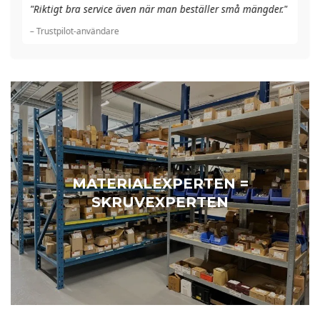
"A
"Riktigt bra service även när man beställer små mängder."
du
– Trustpilot-användare
– 
MATERIALEXPERTEN =
SKRUVEXPERTEN