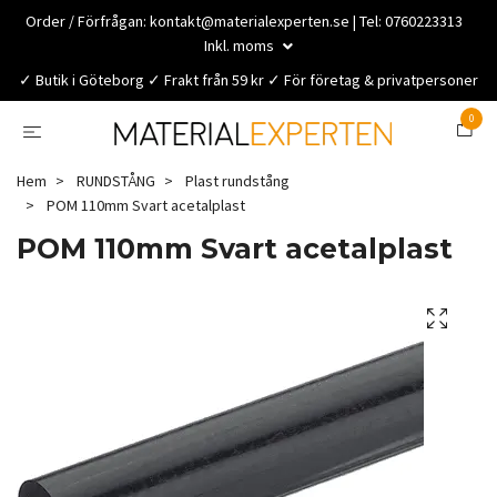
Order / Förfrågan:
kontakt@materialexperten.se
| Tel: 0760223313
Inkl. moms
✓ Butik i Göteborg ✓ Frakt från 59 kr ✓ För företag & privatpersoner
0
Hem
RUNDSTÅNG
Plast rundstång
POM 110mm Svart acetalplast
POM 110mm Svart acetalplast