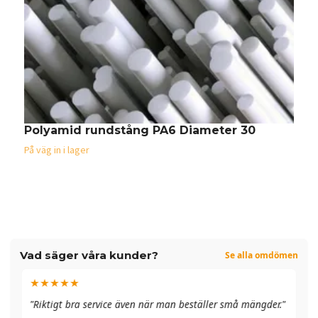
Polyamid rundstång PA6 Diameter 30
P
1
På väg in i lager
Vad säger våra kunder?
Se alla omdömen
★★★★★
"A
"Riktigt bra service även när man beställer små mängder."
du