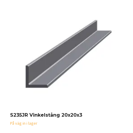
S235JR Vinkelstång 20x20x3
B
På väg in i lager
På