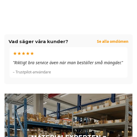
Vad säger våra kunder?
Se alla omdömen
★★★★★
"A
"Riktigt bra service även när man beställer små mängder."
du
– Trustpilot-användare
– 