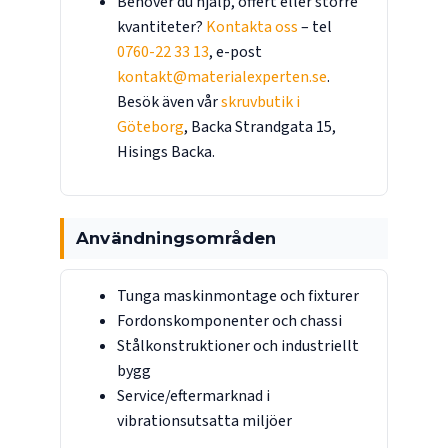
Behöver du hjälp, offert eller större
kvantiteter?
Kontakta oss
– tel
0760-22 33 13
, e-post
kontakt@materialexperten.se
.
Besök även vår
skruvbutik i
Göteborg
, Backa Strandgata 15,
Hisings Backa.
Användningsområden
Tunga maskinmontage och fixturer
Fordonskomponenter och chassi
Stålkonstruktioner och industriellt
bygg
Service/eftermarknad i
vibrationsutsatta miljöer