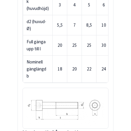
k
3
4
5
6
8
(huvudhöjd)
d2 (huvud-
5,5
7
8,5
10
13
Ø)
Full gänga
20
25
25
30
35
upp till l
Nominell
gänglängd
18
20
22
24
28
b