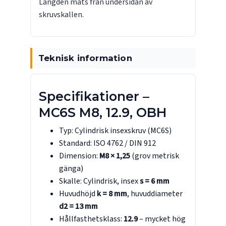
Längden mäts från undersidan av
skruvskallen.
Teknisk information
Specifikationer –
MC6S M8, 12.9, OBH
Typ: Cylindrisk insexskruv (MC6S)
Standard: ISO 4762 / DIN 912
Dimension:
M8 × 1,25
(grov metrisk
gänga)
Skalle: Cylindrisk, insex
s = 6 mm
Huvudhöjd
k = 8 mm
, huvuddiameter
d2 = 13 mm
Hållfasthetsklass:
12.9
– mycket hög