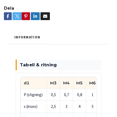
Dela
INFORMATION
Tabell & ritning
d1
M3
M4
M5
M6
M8
P (stigning)
0,5
0,7
0,8
1
1,25
s (insex)
2,5
3
4
5
6