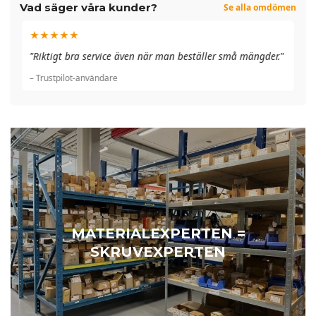
Vad säger våra kunder?
Se alla omdömen
★★★★★
"A
"Riktigt bra service även när man beställer små mängder."
du
– Trustpilot-användare
– 
MATERIALEXPERTEN =
SKRUVEXPERTEN