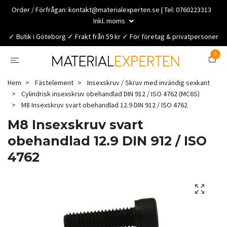
Order / Förfrågan:
kontakt@materialexperten.se
| Tel: 0760223313
Inkl. moms
✓ Butik i Göteborg ✓ Frakt från 59 kr ✓ För företag & privatpersoner
0
Hem
Fästelement
Insexskruv / Skruv med invändig sexkant
Cylindrisk insexskruv obehandlad DIN 912 / ISO 4762 (MC6S)
M8 Insexskruv svart obehandlad 12.9 DIN 912 / ISO 4762
M8 Insexskruv svart
obehandlad 12.9 DIN 912 / ISO
4762