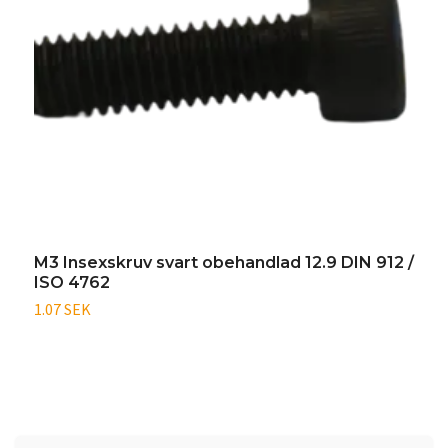
M3 Insexskruv svart obehandlad 12.9 DIN 912 /
M
ISO 4762
/
1.07 SEK
0