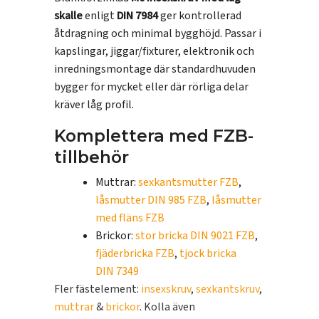
skalle
enligt
DIN 7984
ger kontrollerad
åtdragning och minimal bygghöjd. Passar i
kapslingar, jiggar/fixturer, elektronik och
inredningsmontage där standardhuvuden
bygger för mycket eller där rörliga delar
kräver låg profil.
Komplettera med FZB-
tillbehör
Muttrar:
sexkantsmutter FZB
,
låsmutter DIN 985 FZB
,
låsmutter
med fläns FZB
Brickor:
stor bricka DIN 9021 FZB
,
fjäderbricka FZB
,
tjock bricka
DIN 7349
Fler fästelement:
insexskruv
,
sexkantskruv
,
muttrar
&
brickor
. Kolla även