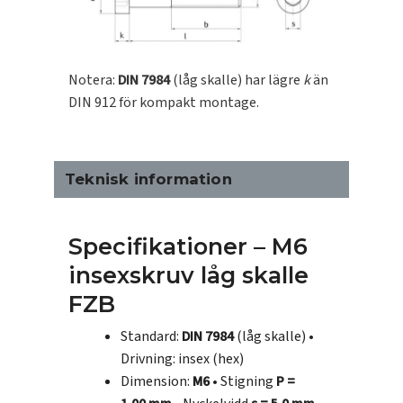
Notera:
DIN 7984
(låg skalle) har lägre
k
än
DIN 912 för kompakt montage.
Teknisk information
Specifikationer – M6
insexskruv låg skalle
FZB
Standard:
DIN 7984
(låg skalle) •
Drivning: insex (hex)
Dimension:
M6
• Stigning
P =