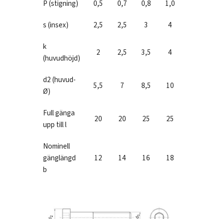
P (stigning)
0,5
0,7
0,8
1,0
1,25
s (insex)
2,5
2,5
3
4
5
k
2
2,5
3,5
4
5
(huvudhöjd)
d2 (huvud-
5,5
7
8,5
10
13
Ø)
Full gänga
20
20
25
25
30
upp till l
Nominell
gänglängd
12
14
16
18
22
b