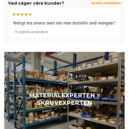
Vad säger våra kunder?
Se alla omdömen
★★★★★
"A
"Riktigt bra service även när man beställer små mängder."
du
– Trustpilot-användare
– 
MATERIALEXPERTEN =
SKRUVEXPERTEN