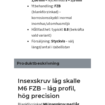
1,00 mm
• Nyckelvidd
s = 5,0 mm
Ytbehandling:
FZB
(blankförzinkad) –
korrosionsskydd i normal
inomhus/utomhusmiljö
Hållfasthet: typiskt
8.8
(bekräfta
vald variant)
Försäljning:
Styckvis
– välj
längd/antal i
tabellistan
Produktbeskrivning
Insexskruv låg skalle
M6 FZB – låg profil,
hög precision
Blankförzinkad
M6 insexskruv med låg