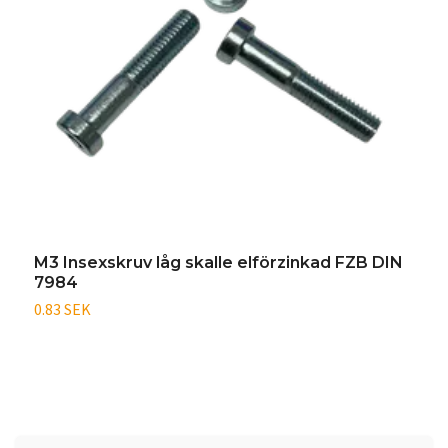
M3 Insexskruv låg skalle elförzinkad FZB DIN
M
7984
7
0.83 SEK
1