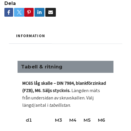
Dela
INFORMATION
Tabell & ritning
MC6S låg skalle – DIN 7984, blankförzinkad
(FZB), M6.
Säljs styckvis.
Längden mäts
från undersidan av skruvskallen. Välj
längd/antal i
tabellistan
.
d1
M3
M4
M5
M6
M8
M