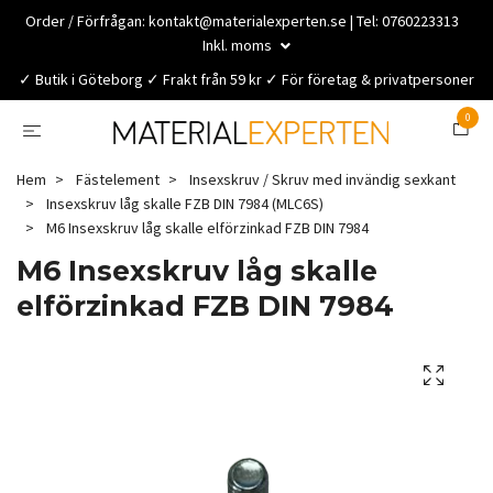
Order / Förfrågan:
kontakt@materialexperten.se
| Tel: 0760223313
Inkl. moms
✓ Butik i Göteborg ✓ Frakt från 59 kr ✓ För företag & privatpersoner
0
Hem
Fästelement
Insexskruv / Skruv med invändig sexkant
Insexskruv låg skalle FZB DIN 7984 (MLC6S)
M6 Insexskruv låg skalle elförzinkad FZB DIN 7984
M6 Insexskruv låg skalle
elförzinkad FZB DIN 7984